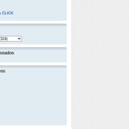
 CLICK
essados
res