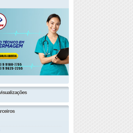
visualizações
rceiros
n