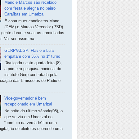
Mano e Marcos são recebido
com festa e alegria no bairro
Caraíbas em Umariza
É comum os candidatos Mano
(DEM) e Marcos Vereador (PSD)
a gente durante suas as caminhadas
. Vai ser assim na...
GERP/AESP: Flávio e Lula
empatam com 36% no 1º turno
Divulgada nesta quarta-feira (8),
a primeira pesquisa nacional do
instituto Gerp contratada pela
ciação das Emissoras de Rádio e
Vice-governador é bem
recepcionado em Umarizal
Na noite do ultimo sábado(08), o
que se viu em Umarizal no
“comício da verdade” foi uma
agitação de eleitores querendo uma