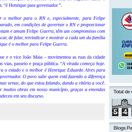
r, “é Henrique para governador ”.
er o melhor para o RN e, especialmente, para Felipe
parado, em condições de governar o RN e proporcionar
gostam e amam Felipe Guerra, têm um compromisso com
scar, de falar, reivindicar e mostrar a cada um da família
ique é o melhor para Felipe Guerra.
que e o vice João Maia – movimentou as ruas da cidade
 vias, passeio e praça pública. “
A virada começa hoje.
ra o estado e o melhor é Henrique Eduardo Alves para
governador. O povo sabe quem está fazendo a diferença
 nas urnas, do que estou falando, dando a vitória a você.
ar muitos obras em nosso município, graças a emendas
Total de 
radeceu em seu discurso.
5
4
Blogs Pa