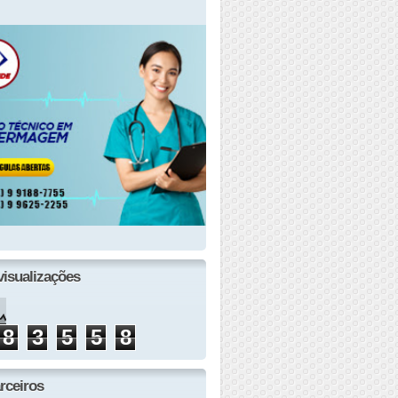
visualizações
8
3
5
5
8
rceiros