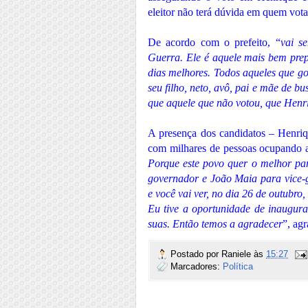
eleitor não terá dúvida em quem vota
De acordo com o prefeito, “
vai s
Guerra. Ele é aquele mais bem pre
dias melhores. Todos aqueles que 
seu filho, neto, avô, pai e mãe de bu
que aquele que não votou, que Henr
A presença dos candidatos – Henri
com milhares de pessoas ocupando as
Porque este povo quer o melhor pa
governador e João Maia para vice-
e você vai ver, no dia 26 de outubro,
Eu tive a oportunidade de inaugur
suas. Então temos a agradecer
”, ag
Postado por
Raniele
às
15:27
Marcadores:
Política