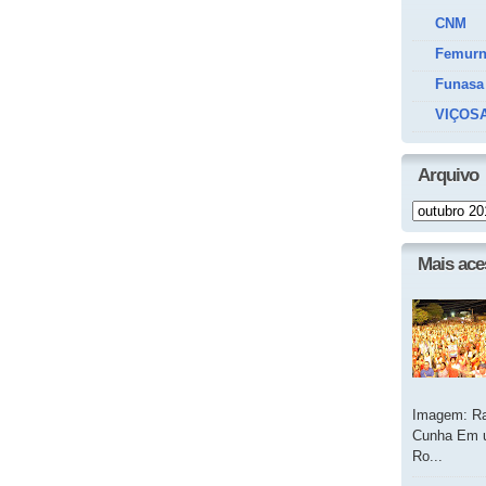
CNM
Femur
Funasa
VIÇOSA
Arquivo
Mais ac
Imagem: Ra
Cunha Em u
Ro...