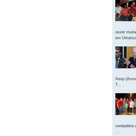
reunir muit
em Umarizal
Aesp (Asso
T...
verdadeira 
...