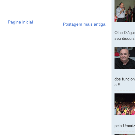
Página inicial
Postagem mais antiga
Olho D’água
seu discur
dos funcion
a S...
pelo Umariz