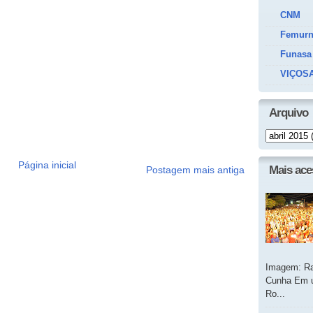
CNM
Femur
Funasa
VIÇOSA
Arquivo
Página inicial
Mais ac
Postagem mais antiga
Imagem: Ra
Cunha Em u
Ro...