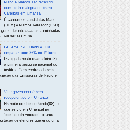
Mano e Marcos são recebido
com festa e alegria no bairro
Caraíbas em Umariza
É comum os candidatos Mano
(DEM) e Marcos Vereador (PSD)
a gente durante suas as caminhadas
. Vai ser assim na...
GERP/AESP: Flávio e Lula
empatam com 36% no 1º turno
Divulgada nesta quarta-feira (8),
a primeira pesquisa nacional do
instituto Gerp contratada pela
ciação das Emissoras de Rádio e
Vice-governador é bem
recepcionado em Umarizal
Na noite do ultimo sábado(08), o
que se viu em Umarizal no
“comício da verdade” foi uma
agitação de eleitores querendo uma