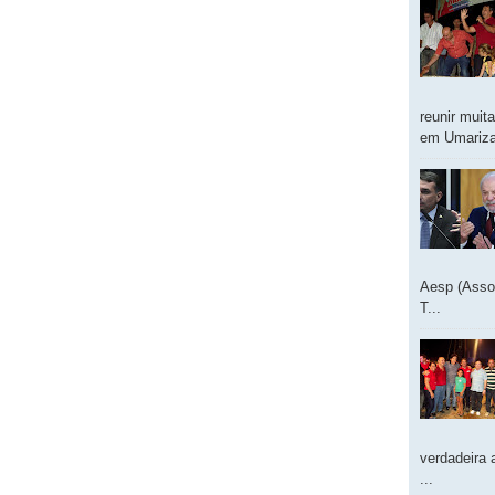
reunir muit
em Umarizal
Aesp (Asso
T...
verdadeira 
...