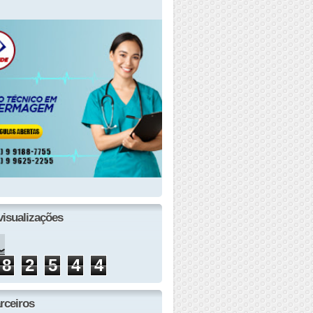
visualizações
8
2
5
4
4
rceiros