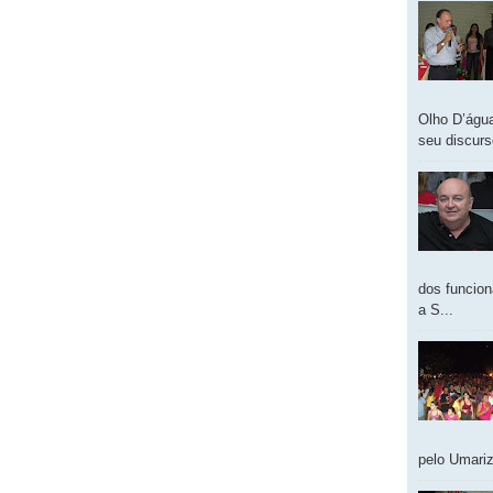
Olho D’água
seu discur
dos funcion
a S...
pelo Umariz