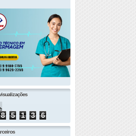
visualizações
8
5
1
3
6
rceiros