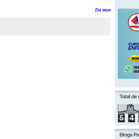
Da msn
Total de 
5
4
Blogs Pa