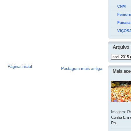
CNM
Femur
Funasa
VIÇOSA
Arquivo
Página inicial
Postagem mais antiga
Mais ac
Imagem: Ra
Cunha Em u
Ro...