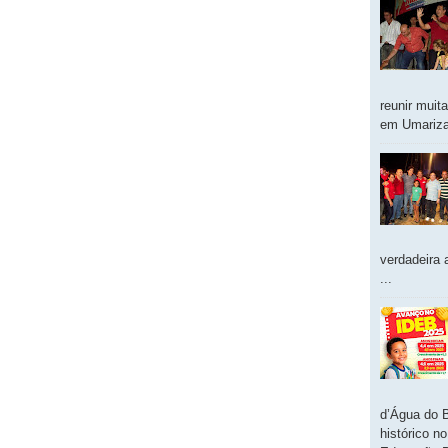
reunir muit
em Umarizal
verdadeira 
...
d’Água do 
histórico n