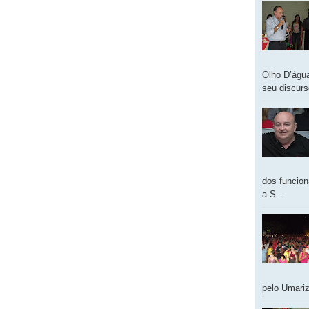
Olho D’água
seu discur
dos funcion
a S...
pelo Umariz