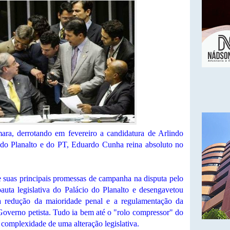
ara, derrotando em fevereiro a candidatura de Arlindo
o do Planalto e do PT, Eduardo Cunha reina absoluto no
suas principais promessas de campanha na disputa pelo
auta legislativa do Palácio do Planalto e desengavetou
a redução da maioridade penal e a regulamentação da
 Governo petista. Tudo ia bem até o "rolo compressor" do
 complexidade de uma alteração legislativa.