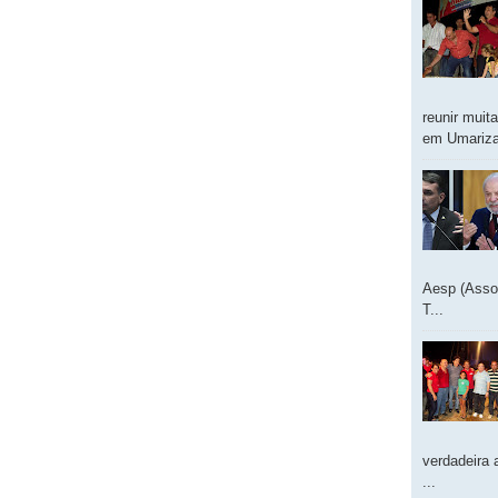
reunir muit
em Umarizal
Aesp (Asso
T...
verdadeira 
...