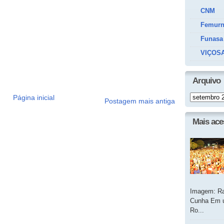
CNM
Femur
Funasa
VIÇOSA
Arquivo
Página inicial
Postagem mais antiga
Mais ac
Imagem: Ra
Cunha Em u
Ro...