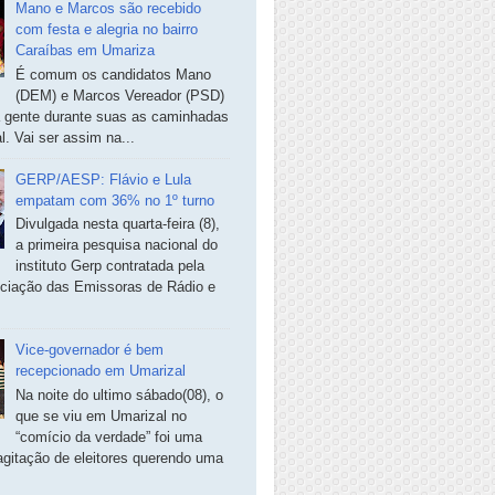
Mano e Marcos são recebido
com festa e alegria no bairro
Caraíbas em Umariza
É comum os candidatos Mano
(DEM) e Marcos Vereador (PSD)
a gente durante suas as caminhadas
. Vai ser assim na...
GERP/AESP: Flávio e Lula
empatam com 36% no 1º turno
Divulgada nesta quarta-feira (8),
a primeira pesquisa nacional do
instituto Gerp contratada pela
ciação das Emissoras de Rádio e
Vice-governador é bem
recepcionado em Umarizal
Na noite do ultimo sábado(08), o
que se viu em Umarizal no
“comício da verdade” foi uma
agitação de eleitores querendo uma