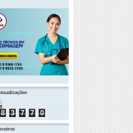
visualizações
8
3
7
7
0
rceiros