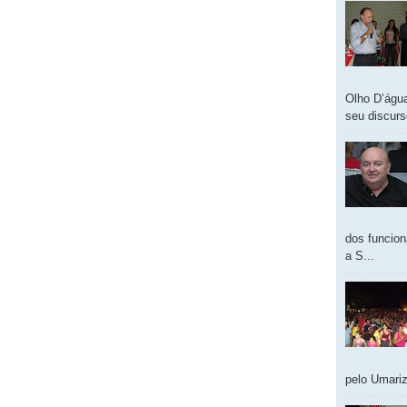
Olho D’água
seu discur
dos funcion
a S...
pelo Umariz