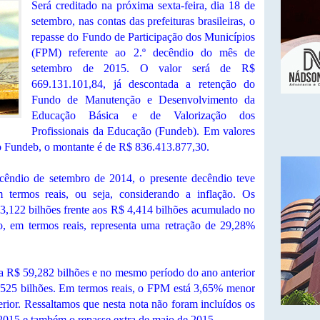
Será creditado na próxima sexta-feira, dia 18 de
setembro, nas contas das prefeituras brasileiras, o
repasse do Fundo de Participação dos Municípios
(FPM) referente ao 2.º decêndio do mês de
setembro de 2015. O valor será de R$
669.131.101,84, já descontada a retenção do
Fundo de Manutenção e Desenvolvimento da
Educação Básica e de Valorização dos
Profissionais da Educação (Fundeb). Em valores
 do Fundeb, o montante é de R$ 836.413.877,30.
ndio de setembro de 2014, o presente decêndio teve
termos reais, ou seja, considerando a inflação. Os
,122 bilhões frente aos R$ 4,414 bilhões acumulado no
o, em termos reais, representa uma retração de 29,28%
R$ 59,282 bilhões e no mesmo período do ano anterior
,525 bilhões. Em termos reais, o FPM está 3,65% menor
ior. Ressaltamos que nesta nota não foram incluídos os
 2015 e também o repasse extra de maio de 2015.