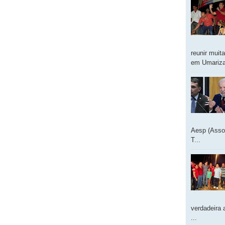
reunir muit
em Umarizal
Aesp (Asso
T...
verdadeira 
...