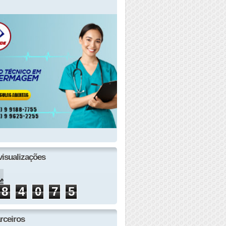
visualizações
8
4
0
7
5
rceiros