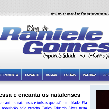
ETENIMENTO
ESPORTE
HUMOR
POLÍCIA
POLÍTICA
SA
cessa e encanta os natalenses
encanta os natalenses e turistas que estão na cidade. Ela
 à população pelo prefeito Carlos Eduardo Alves nesta