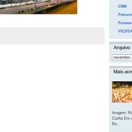
CNM
Femur
Funasa
VIÇOSA
Arquivo
Mais ac
Imagem: Ra
Cunha Em u
Ro...