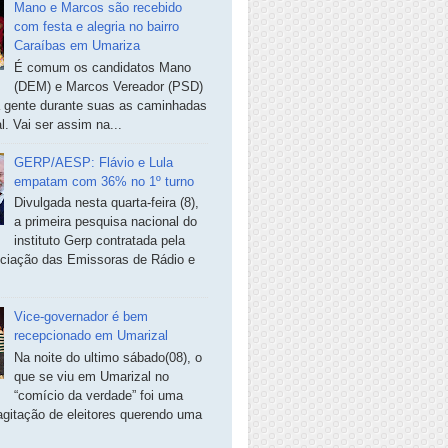
Mano e Marcos são recebido
com festa e alegria no bairro
Caraíbas em Umariza
É comum os candidatos Mano
(DEM) e Marcos Vereador (PSD)
a gente durante suas as caminhadas
. Vai ser assim na...
GERP/AESP: Flávio e Lula
empatam com 36% no 1º turno
Divulgada nesta quarta-feira (8),
a primeira pesquisa nacional do
instituto Gerp contratada pela
ciação das Emissoras de Rádio e
Vice-governador é bem
recepcionado em Umarizal
Na noite do ultimo sábado(08), o
que se viu em Umarizal no
“comício da verdade” foi uma
agitação de eleitores querendo uma