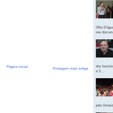
Olho D’água
seu discur
dos funcion
Página inicial
Postagem mais antiga
a S...
pelo Umariz