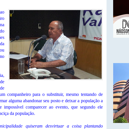
ao
iro
 na
ado
ães
da
lou
imo
ia,
 de
de
m companheiro para o substituir, mesmo tentando de
ormar alguma abandonar seu posto e deixar a população a
e impossível comparecer ao evento, que segundo ele
aciça da população.
icipalidade quiseram desvirtuar a coisa plantando