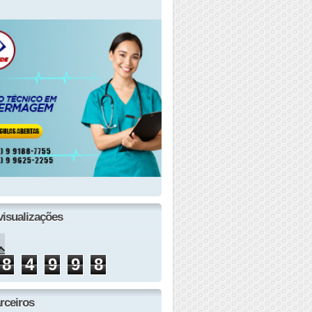
visualizações
8
4
9
9
8
rceiros