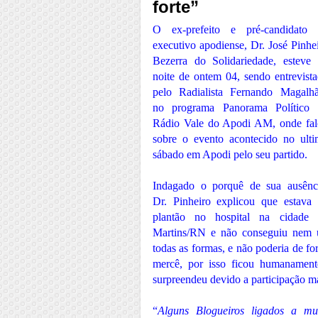
forte”
O ex-prefeito e pré-candidato 
executivo apodiense, Dr. José Pinhe
Bezerra do Solidariedade, esteve
noite de ontem 04, sendo entrevist
pelo Radialista Fernando Magalh
no programa Panorama Político 
Rádio Vale do Apodi AM, onde fa
sobre o evento acontecido no ult
sábado em Apodi pelo seu partido.
Indagado o porquê de sua ausênc
Dr. Pinheiro explicou que estava
plantão no hospital na cidade 
Martins/RN e não conseguiu nem u
todas as formas, e não poderia de f
mercê, por isso ficou humanament
surpreendeu devido a participação m
“
Alguns Blogueiros ligados a mun