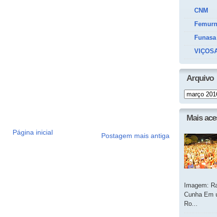
CNM
Femur
Funasa
VIÇOSA
Arquivo
Mais ac
Página inicial
Postagem mais antiga
Imagem: Ra
Cunha Em u
Ro...