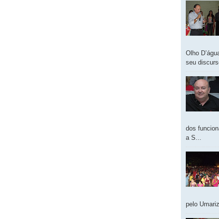
Olho D’água
seu discur
dos funcion
a S...
pelo Umariz