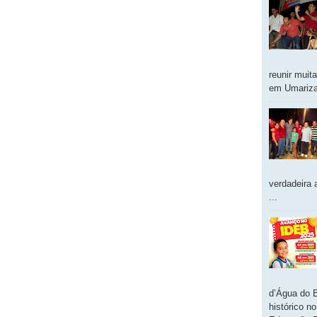
reunir muit
em Umarizal
verdadeira 
...
d’Água do 
histórico n