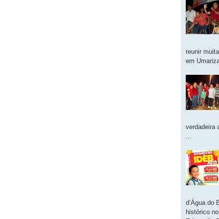
reunir muit
em Umarizal
verdadeira 
...
d’Água do 
histórico n