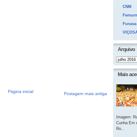
CNM
Femur
Funasa
VIÇOSA
Arquivo
Mais ac
Página inicial
Postagem mais antiga
Imagem: Ra
Cunha Em u
Ro...