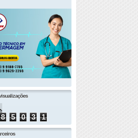
visualizações
8
5
0
3
1
rceiros