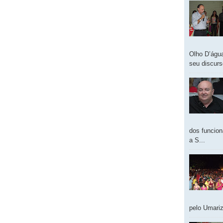
Olho D’água
seu discur
dos funcion
a S...
pelo Umariz