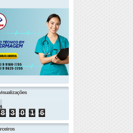
visualizações
8
3
0
1
6
rceiros