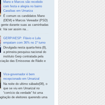
Mano e Marcos são recebido
com festa e alegria no bairro
Caraíbas em Umariza
É comum os candidatos Mano
(DEM) e Marcos Vereador (PSD)
a gente durante suas as caminhadas
. Vai ser assim na...
GERP/AESP: Flávio e Lula
empatam com 36% no 1º turno
Divulgada nesta quarta-feira (8),
a primeira pesquisa nacional do
instituto Gerp contratada pela
ciação das Emissoras de Rádio e
Vice-governador é bem
recepcionado em Umarizal
Na noite do ultimo sábado(08), o
que se viu em Umarizal no
“comício da verdade” foi uma
agitação de eleitores querendo uma