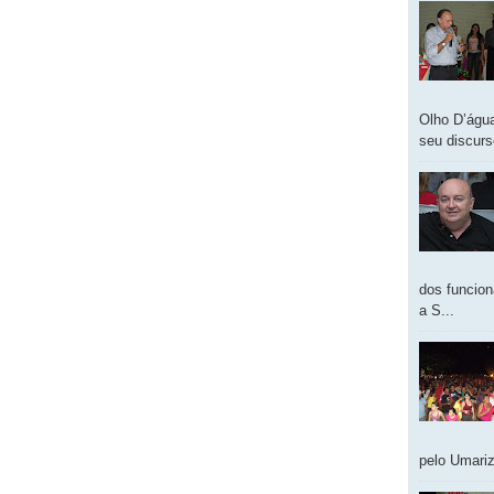
Olho D’água
seu discur
dos funcion
a S...
pelo Umariz