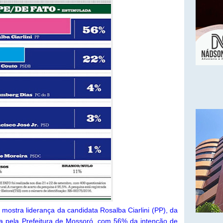
stra liderança da candidata Rosalba Ciarlini (PP), da
ta pela Prefeitura de Mossoró, com 56% da intenção de