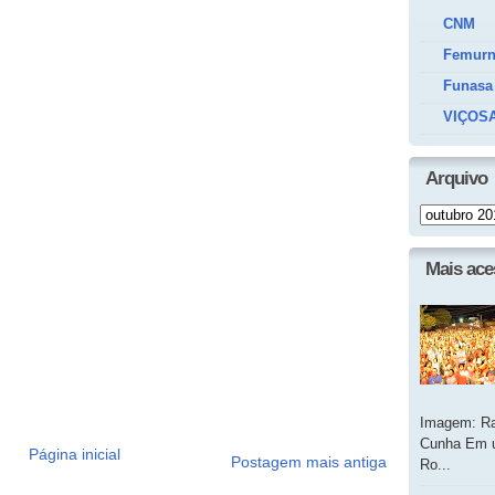
CNM
Femur
Funasa
VIÇOSA
Arquivo
Mais ac
Imagem: Ra
Cunha Em u
Página inicial
Postagem mais antiga
Ro...