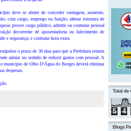
ípio deve se abster de conceder vantagem, aumento,
o; criar cargo, emprego ou função; alterar estrutura de
pesa; prover cargo público, admitir ou contratar pessoal
posição decorrente de aposentadoria ou falecimento de
de e segurança; e contratar hora extra.
stipulou o prazo de 30 dias para que a Prefeitura remeta
nde adotar no sentido de reduzir gastos com pessoal. A
 o município de Olho D'Água do Borges deverá eliminar
as despesas.
ção.
Total de 
5
4
Blogs Pa