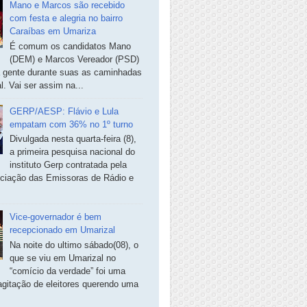
Mano e Marcos são recebido
com festa e alegria no bairro
Caraíbas em Umariza
É comum os candidatos Mano
(DEM) e Marcos Vereador (PSD)
a gente durante suas as caminhadas
. Vai ser assim na...
GERP/AESP: Flávio e Lula
empatam com 36% no 1º turno
Divulgada nesta quarta-feira (8),
a primeira pesquisa nacional do
instituto Gerp contratada pela
ciação das Emissoras de Rádio e
Vice-governador é bem
recepcionado em Umarizal
Na noite do ultimo sábado(08), o
que se viu em Umarizal no
“comício da verdade” foi uma
agitação de eleitores querendo uma