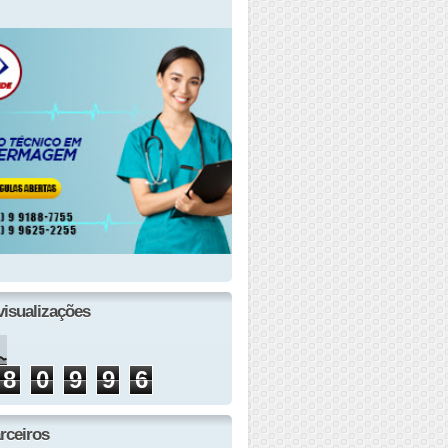
visualizações
8
0
9
9
6
rceiros