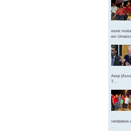
reunir muit
em Umarizal
Aesp (Asso
T...
verdadeira 
...