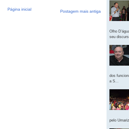
Página inicial
Postagem mais antiga
Olho D’água
seu discur
dos funcion
a S...
pelo Umariz