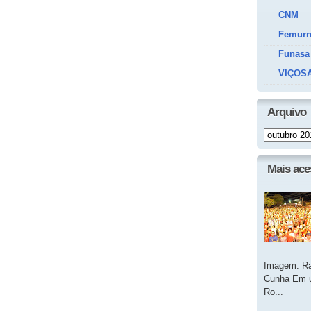
CNM
Femur
Funasa
VIÇOSA
Arquivo
Mais ac
Imagem: Ra
Cunha Em u
Ro...