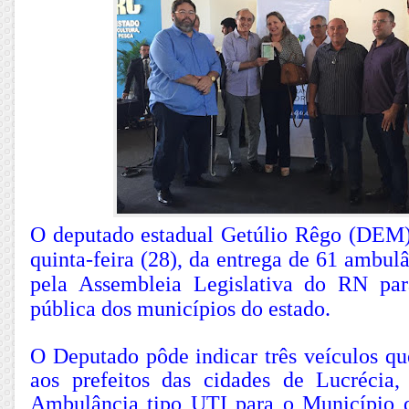
O deputado estadual Getúlio Rêgo (DEM) 
quinta-feira (28), da entrega de 61 ambu
pela Assembleia Legislativa do RN par
pública dos municípios do estado.
O Deputado pôde indicar três veículos qu
aos prefeitos das cidades de Lucrécia
Ambulância tipo UTI para o Município 