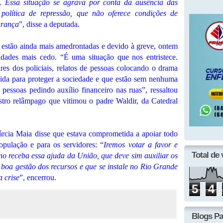
a. Essa situação se agrava por conta da ausência das
 política de repressão, que não oferece condições de
urança
”, disse a deputada.
 estão ainda mais amedrontadas e devido à greve, ontem
idades mais cedo. “É uma situação que nos entristece.
es dos policiais, relatos de pessoas colocando o drama
vida para proteger a sociedade e que estão sem nenhuma
 pessoas pedindo auxílio financeiro nas ruas”, ressaltou
stro relâmpago que vitimou o padre Waldir, da Catedral
rcia Maia disse que estava comprometida a apoiar todo
opulação e para os servidores: “
Iremos votar a favor e
Total de 
o receba essa ajuda da União, que deve sim auxiliar os
boa gestão dos recursos e que se instale no Rio Grande
a crise
”, encerrou.
5
4
Blogs Pa