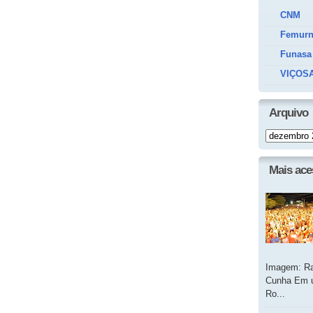
CNM
Femur
Funasa
VIÇOSA
Arquivo
Mais ac
Imagem: Ra
Cunha Em u
Ro...