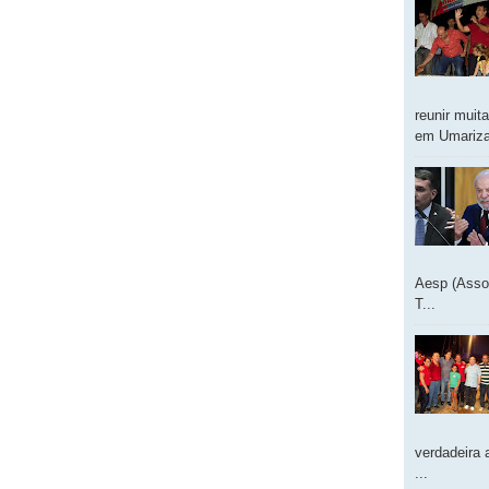
reunir muit
em Umarizal
Aesp (Asso
T...
verdadeira 
...