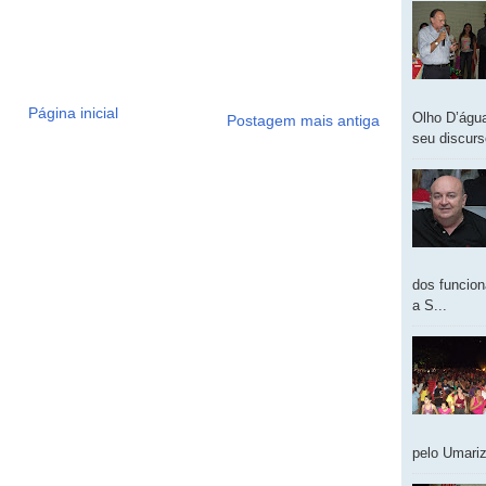
Página inicial
Olho D’água
Postagem mais antiga
seu discur
dos funcion
a S...
pelo Umariz