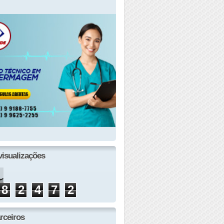
visualizações
8
2
4
7
2
rceiros