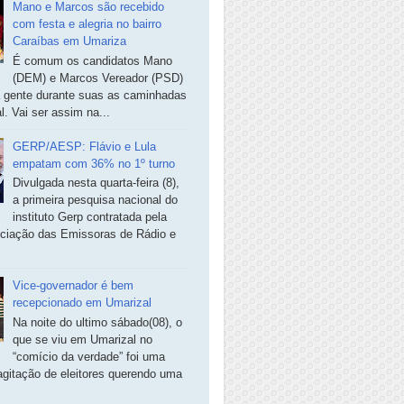
Mano e Marcos são recebido
com festa e alegria no bairro
Caraíbas em Umariza
É comum os candidatos Mano
(DEM) e Marcos Vereador (PSD)
a gente durante suas as caminhadas
. Vai ser assim na...
GERP/AESP: Flávio e Lula
empatam com 36% no 1º turno
Divulgada nesta quarta-feira (8),
a primeira pesquisa nacional do
instituto Gerp contratada pela
ciação das Emissoras de Rádio e
Vice-governador é bem
recepcionado em Umarizal
Na noite do ultimo sábado(08), o
que se viu em Umarizal no
“comício da verdade” foi uma
agitação de eleitores querendo uma