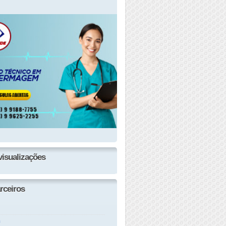
visualizações
rceiros
n