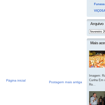
Funasa
VIÇOSA
Arquivo
Mais ac
Imagem: Ra
Cunha Em u
Página inicial
Postagem mais antiga
Ro...