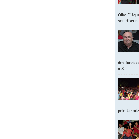
Olho D’água
seu discur
dos funcion
a S...
pelo Umariz