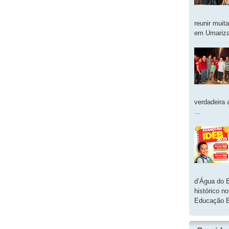
reunir muit
em Umarizal
verdadeira 
...
d’Água do 
histórico n
Educação B