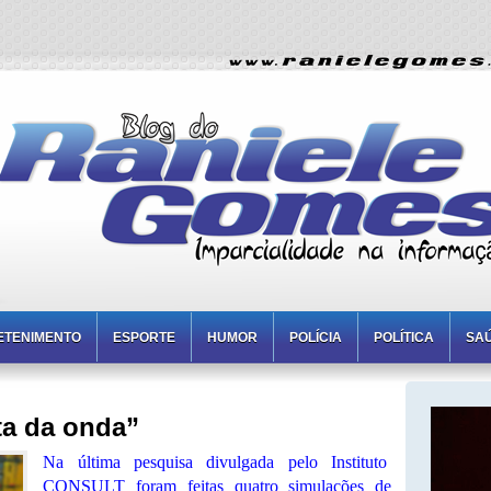
ETENIMENTO
ESPORTE
HUMOR
POLÍCIA
POLÍTICA
SA
ta da onda”
Na última pesquisa divulgada pelo Instituto
CONSULT foram feitas quatro simulações de