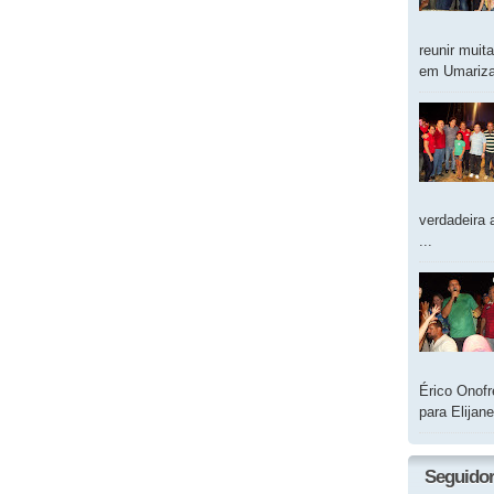
reunir muit
em Umarizal
verdadeira 
...
Érico Onofr
para Elijan
Seguido