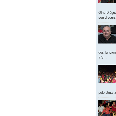
Olho D’água
seu discur
dos funcion
a S...
pelo Umariz