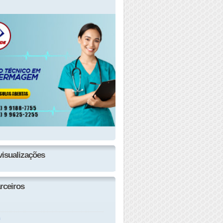
visualizações
rceiros
n