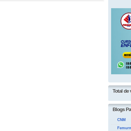
Total de 
Blogs Pa
CNM
Femur