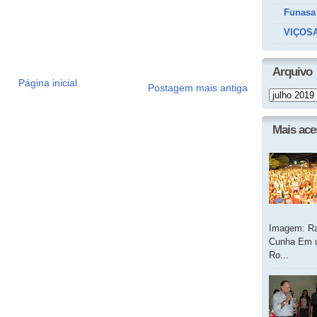
Funasa
VIÇOSA
Arquivo
Página inicial
Postagem mais antiga
Mais ac
Imagem: Ra
Cunha Em u
Ro...