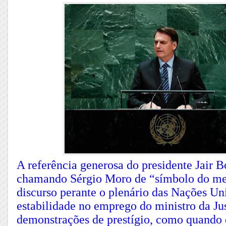
A referência generosa do presidente Jair B
chamando Sérgio Moro de “símbolo do me
discurso perante o plenário das Nações Uni
estabilidade no emprego do ministro da Jus
demonstrações de prestígio, como quando d