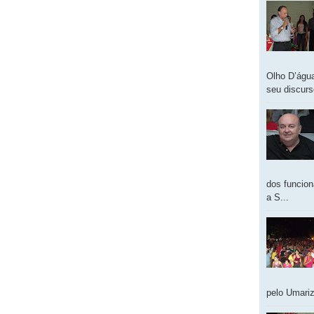
Olho D’água
seu discur
dos funcion
a S...
pelo Umariz