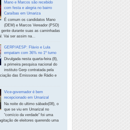
Mano e Marcos são recebido
com festa e alegria no bairro
Caraíbas em Umariza
É comum os candidatos Mano
(DEM) e Marcos Vereador (PSD)
a gente durante suas as caminhadas
. Vai ser assim na...
GERP/AESP: Flávio e Lula
empatam com 36% no 1º turno
Divulgada nesta quarta-feira (8),
a primeira pesquisa nacional do
instituto Gerp contratada pela
ciação das Emissoras de Rádio e
Vice-governador é bem
recepcionado em Umarizal
Na noite do ultimo sábado(08), o
que se viu em Umarizal no
“comício da verdade” foi uma
agitação de eleitores querendo uma