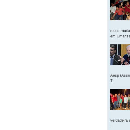
reunir muit
em Umarizal
Aesp (Asso
T...
verdadeira 
...