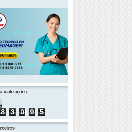
visualizações
8
3
0
9
5
rceiros