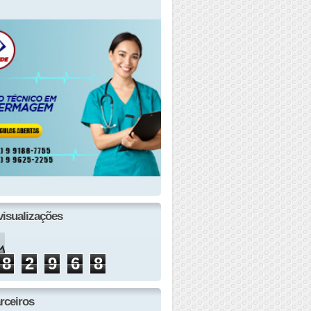
visualizações
8
2
9
6
8
rceiros