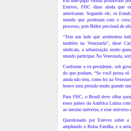
Em bate-papo virtual promovido pe
Esteves, FHC disse ainda que es
americanas. Segundo ele, os Estad
mundo que perderam com o cresci
processo, pois Biden precisará de ali
“Tem um lado que arrebentou todo
também na Venezuela”, disse Car
sindicais, a urbanização muito gra
mundo participar. Na Venezuela, sem 
Conforme o ex-presidente, sob gov
do que podiam. “Se você pensa só 
ainda não tem, como foi na Venezuel
houve uma pressão muito grande sind
Para FHC, o Brasil deve olhar par
esses países da América Latina com
ao mesmo universo, e esse universo e
Questionado por Esteves sobre a
ampliando o Bolsa Família, e a arma