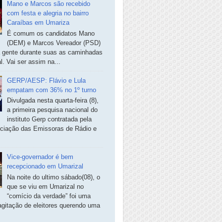
Mano e Marcos são recebido
com festa e alegria no bairro
Caraíbas em Umariza
É comum os candidatos Mano
(DEM) e Marcos Vereador (PSD)
a gente durante suas as caminhadas
. Vai ser assim na...
GERP/AESP: Flávio e Lula
empatam com 36% no 1º turno
Divulgada nesta quarta-feira (8),
a primeira pesquisa nacional do
instituto Gerp contratada pela
ciação das Emissoras de Rádio e
Vice-governador é bem
recepcionado em Umarizal
Na noite do ultimo sábado(08), o
que se viu em Umarizal no
“comício da verdade” foi uma
agitação de eleitores querendo uma