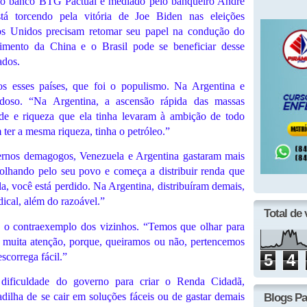
lo banco BTG Pactual e mediado pelo banqueiro André
tá torcendo pela vitória de Joe Biden nas eleições
os Unidos precisam retomar seu papel na condução do
mento da China e o Brasil pode se beneficiar desse
ados.
s esses países, que foi o populismo. Na Argentina e
doso. “Na Argentina, a ascensão rápida das massas
nde e riqueza que ela tinha levaram à ambição de todo
ter a mesma riqueza, tinha o petróleo.”
ernos demagogos, Venezuela e Argentina gastaram mais
olhando pelo seu povo e começa a distribuir renda que
a, você está perdido. Na Argentina, distribuíram demais,
ical, além do razoável.”
Total de 
a o contraexemplo dos vizinhos. “Temos que olhar para
 muita atenção, porque, queiramos ou não, pertencemos
scorrega fácil.”
5
4
 dificuldade do governo para criar o Renda Cidadã,
dilha de se cair em soluções fáceis ou de gastar demais
Blogs Pa