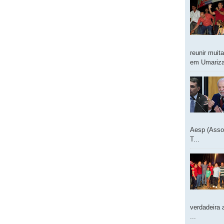
reunir muit
em Umarizal
Aesp (Asso
T...
verdadeira 
...