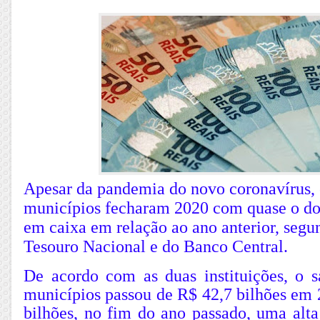
Apesar da pandemia do novo coronavírus, 
municípios fecharam 2020 com quase o do
em caixa em relação ao ano anterior, segu
Tesouro Nacional e do Banco Central.
De acordo com as duas instituições, o s
municípios passou de R$ 42,7 bilhões em 
bilhões, no fim do ano passado, uma alta