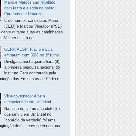
Mano e Marcos são recebido
com festa e alegria no bairro
Caraíbas em Umariza
É comum os candidatos Mano
(DEM) e Marcos Vereador (PSD)
a gente durante suas as caminhadas
. Vai ser assim na...
GERP/AESP: Flávio e Lula
empatam com 36% no 1º turno
Divulgada nesta quarta-feira (8),
a primeira pesquisa nacional do
instituto Gerp contratada pela
ciação das Emissoras de Rádio e
Vice-governador é bem
recepcionado em Umarizal
Na noite do ultimo sábado(08), o
que se viu em Umarizal no
“comício da verdade” foi uma
agitação de eleitores querendo uma