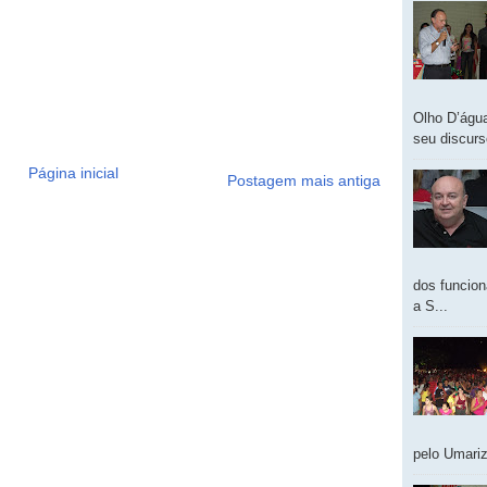
Olho D’água
seu discur
Página inicial
Postagem mais antiga
dos funcion
a S...
pelo Umariz