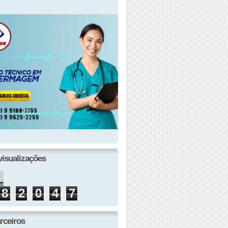
visualizações
8
2
0
4
7
rceiros