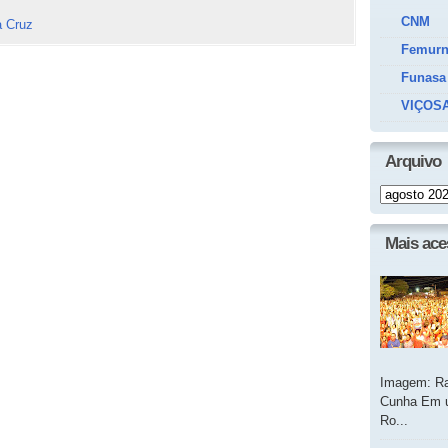
CNM
a Cruz
Femur
Funasa
VIÇOSA
Arquivo
Mais ac
Imagem: Ra
Cunha Em u
Ro...