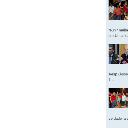
reunir muit
em Umarizal
Aesp (Asso
T...
verdadeira 
...