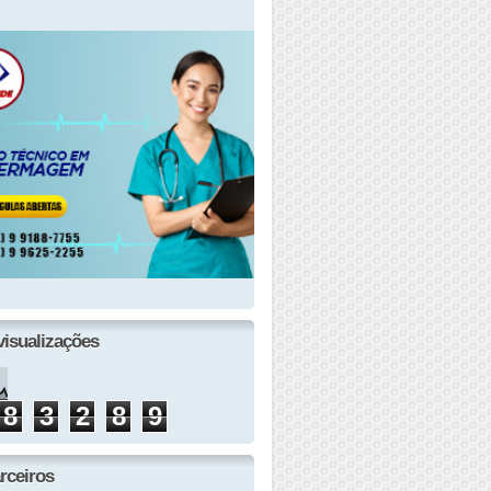
visualizações
8
3
2
8
9
rceiros