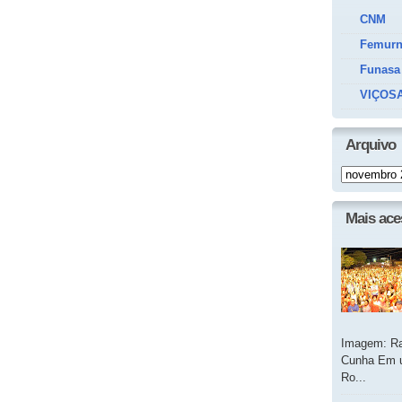
CNM
Femur
Funasa
VIÇOSA
Arquivo
Mais ac
Imagem: Ra
Cunha Em u
Ro...