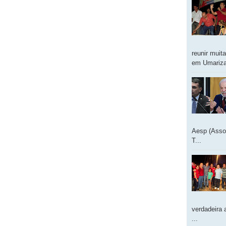
reunir muit
em Umarizal
Aesp (Asso
T...
verdadeira 
...