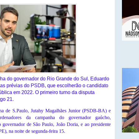
nha do governador do Rio Grande do Sul, Eduardo
das prévias do PSDB, que escolherão o candidato
blica em 2022. O primeiro turno da disputa
go 21.
lha de S.Paulo, Jutahy Magalhães Junior (PSDB-BA) e
denadores da campanha do governador gaúcho,
o governador de São Paulo, João Doria, e ao presidente
E), na noite de segunda-feira 15.