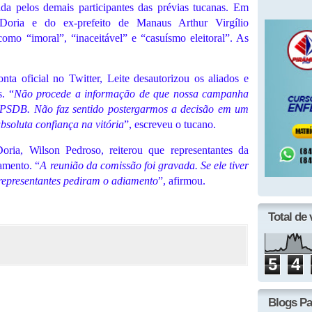
da pelos demais participantes das prévias tucanas. Em
Doria e do ex-prefeito de Manaus Arthur Virgílio
como “imoral”, “inaceitável” e “casuísmo eleitoral”. As
a oficial no Twitter, Leite desautorizou os aliados e
s. “
Não procede a informação de que nossa campanha
o PSDB. Não faz sentido postergarmos a decisão em um
soluta confiança na vitória
”, escreveu o tucano.
ia, Wilson Pedroso, reiterou que representantes da
amento. “
A reunião da comissão foi gravada. Se ele tiver
 representantes pediram o adiamento
”, afirmou.
Total de 
5
4
Blogs Pa