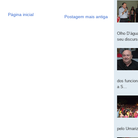
Página inicial
Postagem mais antiga
Olho D’água
seu discur
dos funcion
a S...
pelo Umariz