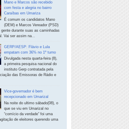
Mano e Marcos são recebido
com festa e alegria no bairro
Caraíbas em Umariza
É comum os candidatos Mano
(DEM) e Marcos Vereador (PSD)
a gente durante suas as caminhadas
. Vai ser assim na...
GERP/AESP: Flávio e Lula
empatam com 36% no 1º turno
Divulgada nesta quarta-feira (8),
a primeira pesquisa nacional do
instituto Gerp contratada pela
ciação das Emissoras de Rádio e
Vice-governador é bem
recepcionado em Umarizal
Na noite do ultimo sábado(08), o
que se viu em Umarizal no
“comício da verdade” foi uma
agitação de eleitores querendo uma