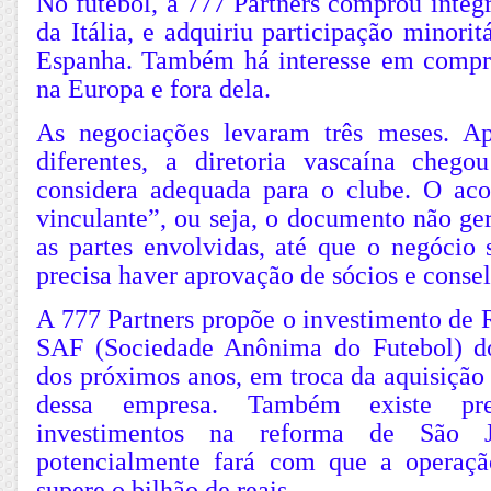
No futebol, a 777 Partners comprou integ
da Itália, e adquiriu participação minorit
Espanha. Também há interesse em compra
na Europa e fora dela.
As negociações levaram três meses. Ap
diferentes, a diretoria vascaína cheg
considera adequada para o clube. O ac
vinculante”, ou seja, o documento não ge
as partes envolvidas, até que o negócio
precisa haver aprovação de sócios e consel
A 777 Partners propõe o investimento de 
SAF (Sociedade Anônima do Futebol) d
dos próximos anos, em troca da aquisição
dessa empresa. Também existe pred
investimentos na reforma de São J
potencialmente fará com que a opera
supere o bilhão de reais.