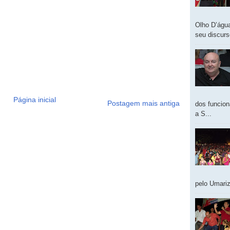
Olho D’água
seu discur
Página inicial
Postagem mais antiga
dos funcion
a S...
pelo Umariz