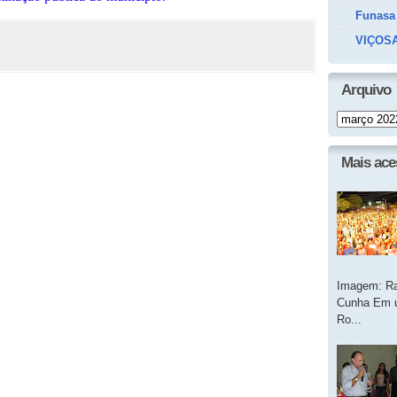
Funasa
VIÇOSA
Arquivo
Mais ac
Imagem: Ra
Cunha Em u
Ro...