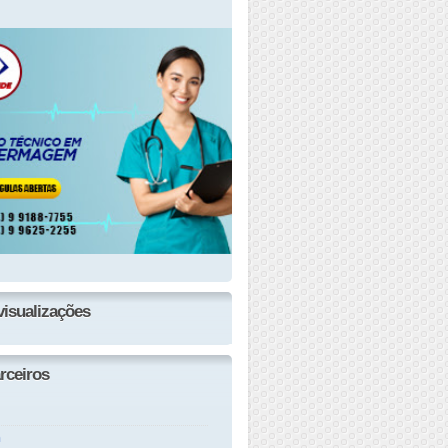
visualizações
rceiros
n