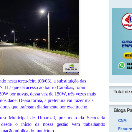
do nesta terça-feira (08/03), a substituição das
RN-117 que dá acesso ao bairro Caraíbas, foram
Total de 
e 50W por novas, dessa vez de 150W, três vezes mais
nosidade. Dessa forma, a prefeitura vai trazer mais
dores que trafegam diariamente por esse trecho.
Blogs Pa
tura Municipal de Umarizal, por meio da Secretaria
CNM
e desde o início da nossa gestão vem trabalhando
Femur
minação pública do município.