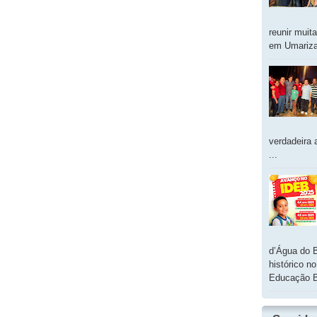
reunir muit
em Umarizal
verdadeira 
...
d’Água do 
histórico n
Educação B