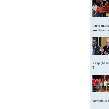
reunir muit
em Umarizal
Aesp (Asso
T...
verdadeira 
...