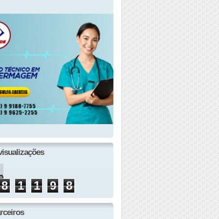
visualizações
8
1
1
9
8
rceiros