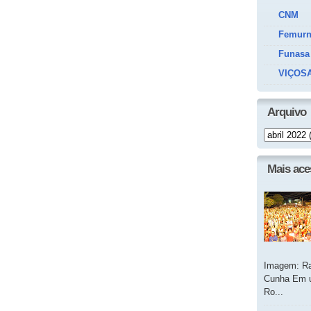
CNM
Femur
Funasa
VIÇOSA
Arquivo
Mais ac
Imagem: Ra
Cunha Em u
Ro...