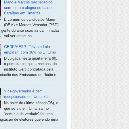
Mano e Marcos são recebido
com festa e alegria no bairro
Caraíbas em Umariza
É comum os candidatos Mano
(DEM) e Marcos Vereador (PSD)
a gente durante suas as caminhadas
. Vai ser assim na...
GERP/AESP: Flávio e Lula
empatam com 36% no 1º turno
Divulgada nesta quarta-feira (8),
a primeira pesquisa nacional do
instituto Gerp contratada pela
ciação das Emissoras de Rádio e
Vice-governador é bem
recepcionado em Umarizal
Na noite do ultimo sábado(08), o
que se viu em Umarizal no
“comício da verdade” foi uma
agitação de eleitores querendo uma