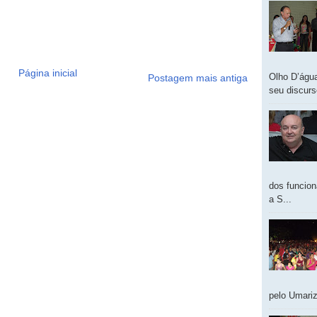
Página inicial
Olho D’água
Postagem mais antiga
seu discur
dos funcion
a S...
pelo Umariz