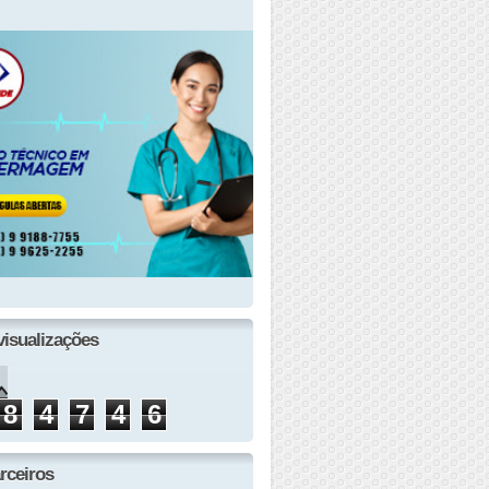
visualizações
8
4
7
4
6
rceiros