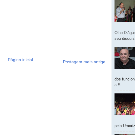
Olho D’água
seu discur
Página inicial
Postagem mais antiga
dos funcion
a S...
pelo Umariz