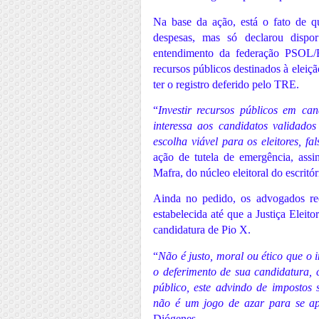
Na base da ação, está o fato de
despesas, mas só declarou dispo
entendimento da federação PSOL/Re
recursos públicos destinados à elei
ter o registro deferido pelo TRE.
“
Investir recursos públicos em ca
interessa aos candidatos validado
escolha viável para os eleitores, fa
ação de tutela de emergência, as
Mafra, do núcleo eleitoral do escri
Ainda no pedido, os advogados re
estabelecida até que a Justiça Eleit
candidatura de Pio X.
“
Não é justo, moral ou ético que o
o deferimento de sua candidatura, 
público, este advindo de impostos 
não é um jogo de azar para se ap
Diógenes.