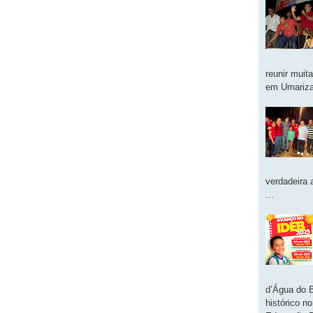
reunir muit
em Umarizal
verdadeira 
...
d’Água do 
histórico n