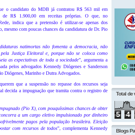
 que o candidato do MDB já contratou R$ 563 mil em
r de R$ 1.900,00 em receitas próprias. O que, no
de, indica que a pretensão é utilizar-se apenas dos
ção, mesmo com poucas chances da candidatura de Dr. Pio
ndidaturas natimortas não fomenta a democracia, não
s pela Justiça Eleitoral e, porque não se coloca como
lseia as expectativas de toda a sociedade
”, argumenta a
sinada pelos advogados Kennedy Diógenes e Sanderson
tório Diógenes, Marinho e Dutra Advogados.
querem que a suspensão no repasse dos recursos seja
oral decida a impugnação que tramita contra o registro de
Total de 
 impugnado (Pio X), com pouquíssimas chances de obter
5
4
concorra a um cargo eletivo impulsionado por dinheiro
sofrivelmente pagos pela população brasileira. Eleição
ostar com recursos de todos
”, complementa Kennedy
Blogs Pa