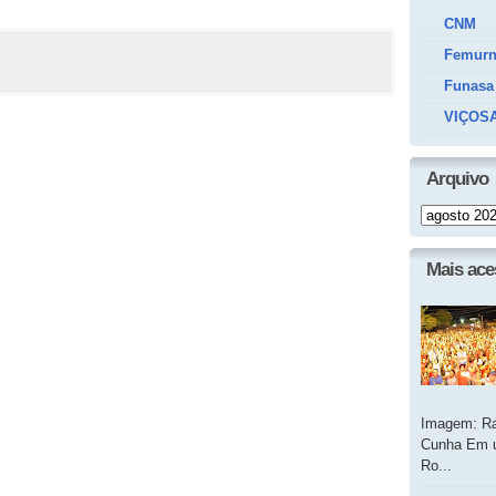
CNM
Femur
Funasa
VIÇOSA
Arquivo
Mais ac
Imagem: Ra
Cunha Em u
Ro...