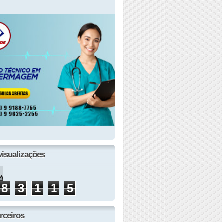
visualizações
8
3
1
1
5
rceiros