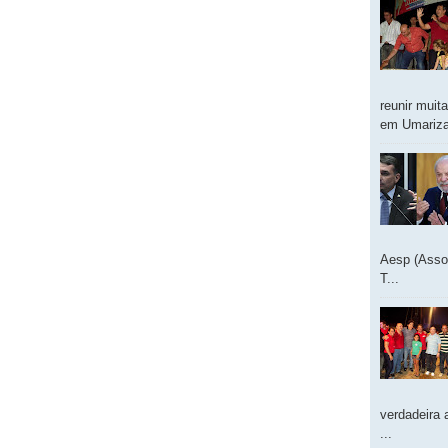
reunir muit
em Umarizal
Aesp (Asso
T...
verdadeira 
...