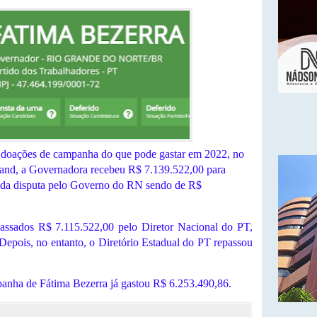
s doações de campanha do que pode gastar em 2022, no
and, a Governadora recebeu R$ 7.139.522,00 para
o da disputa pelo Governo do RN sendo de R$
ssados R$ 7.115.522,00 pelo Diretor Nacional do PT,
. Depois, no entanto, o Diretório Estadual do PT repassou
mpanha de Fátima Bezerra já gastou R$ 6.253.490,86.