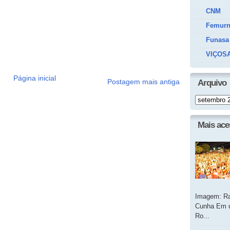
CNM
Femur
Funasa
VIÇOSA
Página inicial
Postagem mais antiga
Arquivo
Mais ac
Imagem: Ra
Cunha Em u
Ro...