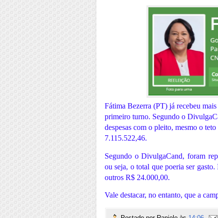
Fátima Bezerra (PT) já recebeu mai
primeiro turno. Segundo o DivulgaC
despesas com o pleito, mesmo o tet
7.115.522,46.
Segundo o DivulgaCand, foram repa
ou seja, o total que poeria ser gasto
outros R$ 24.000,00.
Vale destacar, no entanto, que a ca
Postado por
Raniele
às
14:06