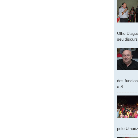
Olho D’água
seu discur
dos funcion
a S...
pelo Umariz