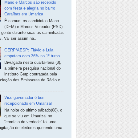
Mano e Marcos são recebido
com festa e alegria no bairro
Caraíbas em Umariza
É comum os candidatos Mano
(DEM) e Marcos Vereador (PSD)
a gente durante suas as caminhadas
. Vai ser assim na...
GERP/AESP: Flávio e Lula
empatam com 36% no 1º turno
Divulgada nesta quarta-feira (8),
a primeira pesquisa nacional do
instituto Gerp contratada pela
ciação das Emissoras de Rádio e
Vice-governador é bem
recepcionado em Umarizal
Na noite do ultimo sábado(08), o
que se viu em Umarizal no
“comício da verdade” foi uma
agitação de eleitores querendo uma