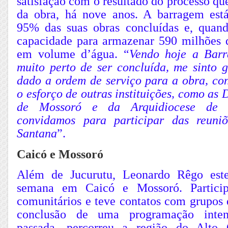
satisfação com o resultado do processo que
da obra, há nove anos. A barragem est
95% das suas obras concluídas e, quando
capacidade para armazenar 590 milhões 
em volume d’água. “
Vendo hoje a Barr
muito perto de ser concluída, me sinto g
dado a ordem de serviço para a obra, co
o esforço de outras instituições, como as 
de Mossoró e da Arquidiocese de N
convidamos para participar das reun
Santana
”.
Caicó e Mossoró
Além de Jucurutu, Leonardo Rêgo est
semana em Caicó e Mossoró. Particip
comunitários e teve contatos com grupos d
conclusão de uma programação inten
passada, percorreu a região do Alto