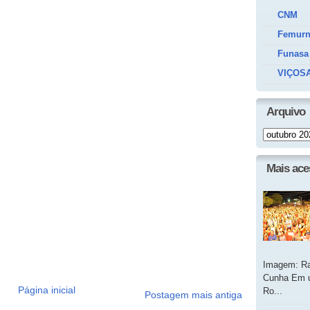
CNM
Femur
Funasa
VIÇOSA
Arquivo
Mais ac
Imagem: Ra
Cunha Em u
Página inicial
Ro...
Postagem mais antiga