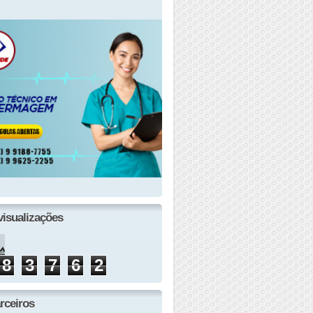
visualizações
8
3
7
6
2
rceiros