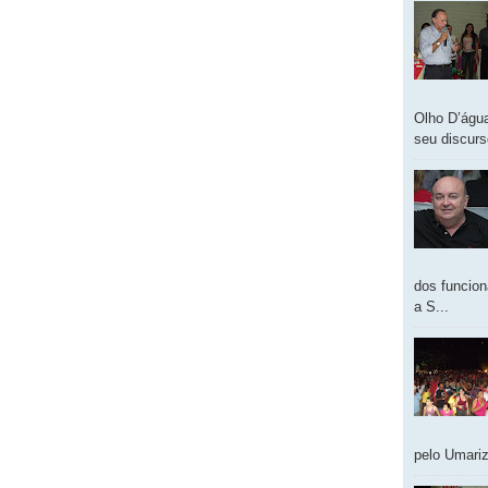
Olho D’água
seu discur
dos funcion
a S...
pelo Umariz