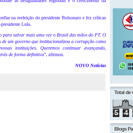
ombate às desigualdades regionais e o crescimento da
iar na reeleição do presidente Bolsonaro e fez críticas
-presidente Lula.
to para salvar mais uma vez o Brasil das mãos do PT. O
os de um governo que institucionalizou a corrupção como
ssas instituições. Queremos continuar avançando,
trás de forma definitiva
”, afirmou.
NOVO Notícias
Total de 
5
4
Blogs Pa