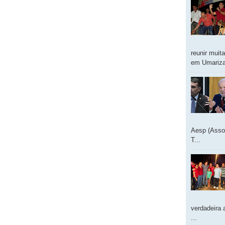
reunir muit
em Umarizal
Aesp (Asso
T...
verdadeira 
...