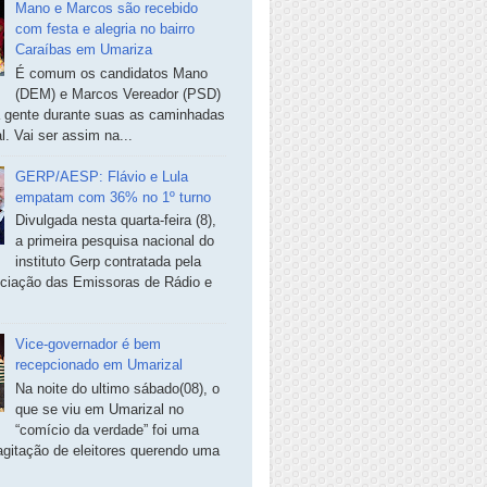
Mano e Marcos são recebido
com festa e alegria no bairro
Caraíbas em Umariza
É comum os candidatos Mano
(DEM) e Marcos Vereador (PSD)
a gente durante suas as caminhadas
. Vai ser assim na...
GERP/AESP: Flávio e Lula
empatam com 36% no 1º turno
Divulgada nesta quarta-feira (8),
a primeira pesquisa nacional do
instituto Gerp contratada pela
ciação das Emissoras de Rádio e
Vice-governador é bem
recepcionado em Umarizal
Na noite do ultimo sábado(08), o
que se viu em Umarizal no
“comício da verdade” foi uma
agitação de eleitores querendo uma