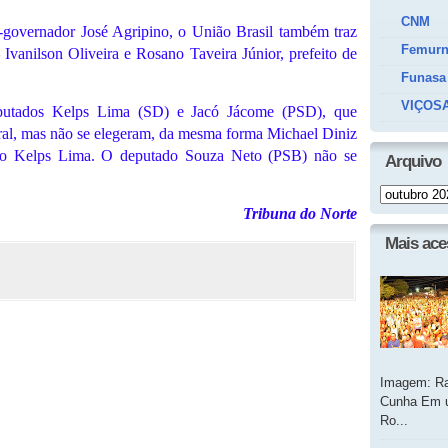
CNM
x-governador José Agripino, o União Brasil também traz
Femur
Ivanilson Oliveira e Rosano Taveira Júnior, prefeito de
Funasa
VIÇOSA
putados Kelps Lima (SD) e Jacó Jácome (PSD), que
ral, mas não se elegeram, da mesma forma Michael Diniz
ado Kelps Lima. O deputado Souza Neto (PSB) não se
Arquivo
Tribuna do Norte
Mais ac
Imagem: Ra
Cunha Em u
Ro...