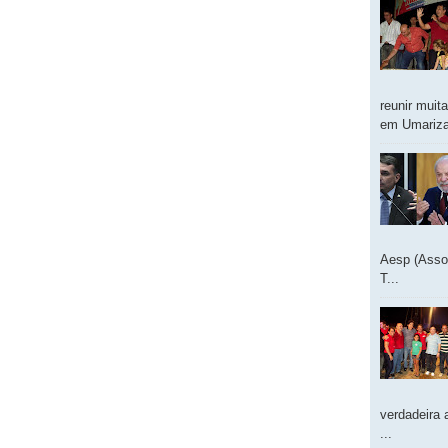
reunir muit
em Umarizal
Aesp (Asso
T...
verdadeira 
...