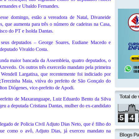
ernandes e Ubaldo Fernandes.
nesse domingo, estão a vereadora de Natal, Divaneide
es, que aumenta para três o número de cadeiras na Casa,
isco do PT e Isolda Dantas.
s seus deputados – George Soares, Eudiane Macedo e
deputado Vivaldo Costa.
gunda maior bancada da Assembleia, quatro deputados, o
 Azevedo. Os outros três exercerão mandato pela primeira
 Wendell Largatixa, que recentemente foi indiciado por
;Terezinha Maia, viúva do prefeito de São Gonçalo do
ton Diógenes, vice-prefeito de Apodi.
Total de 
-prefeito de Maxaranguape, Luiz Eduardo Bento da Silva
egeu a deputada Cristiana Dantas, mulher do ex-candidato
5
4
egado de Policia Civil Adjuto Dias Neto, que é filho do
 que como o avô, Adjuto Dias, já exerceu mandato na
Blogs Pa