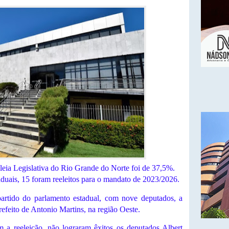
eia Legislativa do Rio Grande do Norte foi de 37,5%.
aduais, 15 foram reeleitos para o mandato de 2023/2026.
rtido do parlamento estadual, com nove deputados, a
efeito de Antonio Martins, na região Oeste.
 a reeleição, não lograram êxitos os deputados Albert