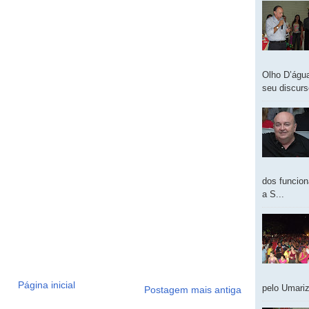
Olho D’água
seu discur
dos funcion
a S...
Página inicial
pelo Umariz
Postagem mais antiga