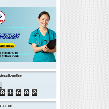
visualizações
8
1
6
0
2
rceiros