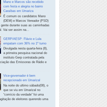
Mano e Marcos são recebido
com festa e alegria no bairro
Caraíbas em Umariza
É comum os candidatos Mano
(DEM) e Marcos Vereador (PSD)
a gente durante suas as caminhadas
. Vai ser assim na...
GERP/AESP: Flávio e Lula
empatam com 36% no 1º turno
Divulgada nesta quarta-feira (8),
a primeira pesquisa nacional do
instituto Gerp contratada pela
ciação das Emissoras de Rádio e
Vice-governador é bem
recepcionado em Umarizal
Na noite do ultimo sábado(08), o
que se viu em Umarizal no
“comício da verdade” foi uma
agitação de eleitores querendo uma