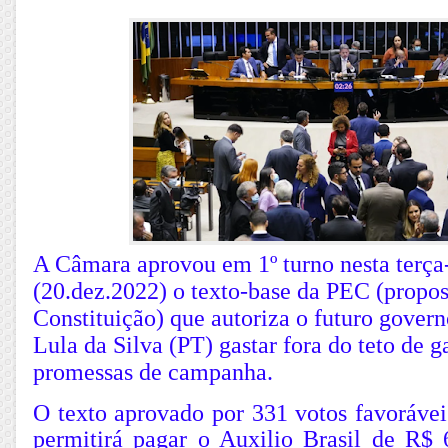
A Câmara aprovou em 1º turno nesta terça-
(20.dez.2022) o texto-base da PEC (propo
Constituição) que autoriza o futuro govern
Lula da Silva (PT) gastar fora do teto de g
promessas de campanha.
O texto aprovado por 331 votos favorávei
permitirá pagar o Auxilio Brasil de R$