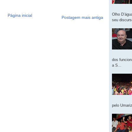
Olho D’água
Página inicial
Postagem mais antiga
seu discur
dos funcion
a S...
pelo Umariz