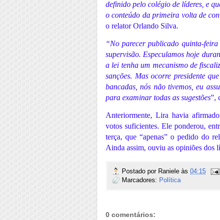
definido pelo colégio de líderes, e
o conteúdo da primeira volta de co
o relator Orlando Silva.
“No parecer publicado quinta-feira
supervisão. Especulamos hoje durant
a lei tenha um mecanismo de fiscaliz
sanções. Mas ocorre presidente qu
bancadas, nós não tivemos, eu assu
para examinar todas as sugestões
”, 
Anteriormente, Lira havia afirmad
votos suficientes. Ele ponderou, en
terça, que “apenas” o pedido do rel
Ainda assim, ouviu as opiniões dos l
Postado por
Raniele
às
04:15
Marcadores:
Política
0 comentários: