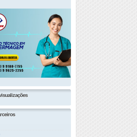
visualizações
rceiros
n