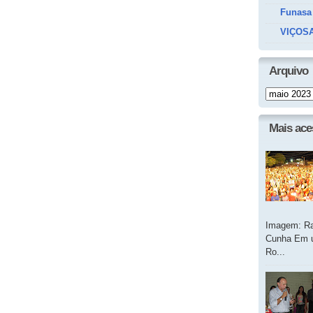
Funasa
VIÇOSA
Arquivo
Mais ac
Imagem: Ra
Cunha Em u
Ro...