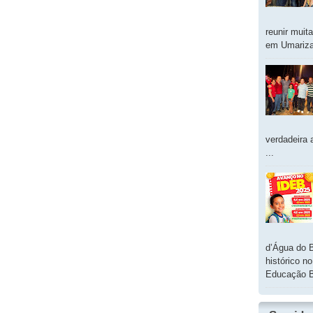
reunir muit
em Umarizal
verdadeira 
...
d’Água do 
histórico n
Educação B