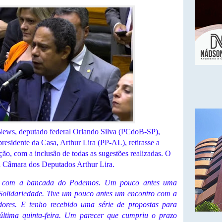
e News, deputado federal Orlando Silva (PCdoB-SP),
o presidente da Casa, Arthur Lira (PP-AL), retirasse a
ção, com a inclusão de todas as sugestões realizadas. O
da Câmara dos Deputados Arthur Lira.
o com a bancada do Podemos. Um pouco antes uma
Solidariedade. Tive um pouco antes um encontro com a
ores. E tenho recebido uma série de propostas para
última quinta-feira. Um parecer que cumpriu o prazo