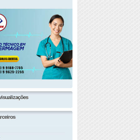
visualizações
rceiros
n