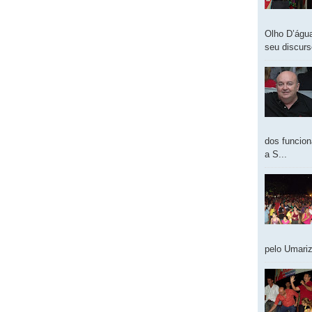
Olho D’água
seu discur
dos funcion
a S...
pelo Umariz