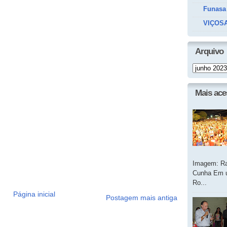
Funasa
VIÇOSA
Arquivo
Mais ac
Imagem: Ra
Cunha Em u
Ro...
Página inicial
Postagem mais antiga