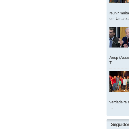
reunir muit
em Umarizal
Aesp (Asso
T...
verdadeira 
...
Seguido