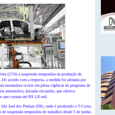
eira (27/6) a suspensão temporária da produção de
il. De acordo com a empresa, a medida foi adotada por
 da montadora ocorre em plena vigência do programa de
tria automotiva, iniciado em junho, que oferece
os que custam até R$ 120 mil.
 São José dos Pinhais (PR), onde é produzido o T-Cross,
 de suspensão temporária de trabalho) desde 5 de junho.