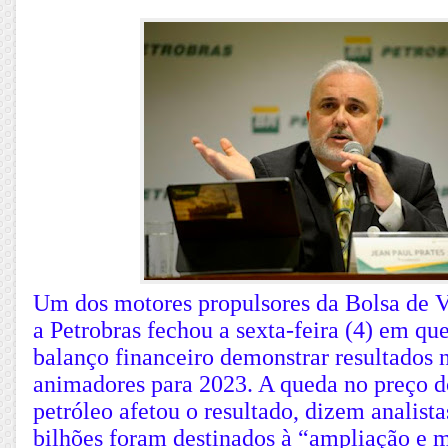
Um dos motores propulsores da Bolsa de Va
a Petrobras fechou a sexta-feira (4) em qu
balanço financeiro demonstrar resultados 
animadores para 2023. A queda no preço do
petróleo afetou o resultado, dizem analist
bilhões foram destinados à “ampliação e 