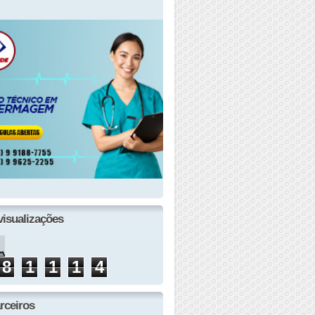
visualizações
8
1
1
1
4
rceiros