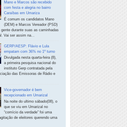
Mano e Marcos são recebido
com festa e alegria no bairro
Caraíbas em Umariza
É comum os candidatos Mano
(DEM) e Marcos Vereador (PSD)
a gente durante suas as caminhadas
. Vai ser assim na...
GERP/AESP: Flávio e Lula
empatam com 36% no 1º turno
Divulgada nesta quarta-feira (8),
a primeira pesquisa nacional do
instituto Gerp contratada pela
ciação das Emissoras de Rádio e
Vice-governador é bem
recepcionado em Umarizal
Na noite do ultimo sábado(08), o
que se viu em Umarizal no
“comício da verdade” foi uma
agitação de eleitores querendo uma