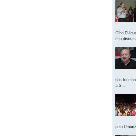
Olho D’água
seu discur
dos funcion
a S...
pelo Umariz