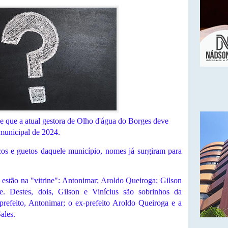
e que a atual gestora de Olho d'água do Borges deve
 municipal de 2024.
os e guetos daquele município, nomes já surgiram para
estão na "vitrine": Antonimar; Aroldo Queiroga; Gilson
te. Destes, dois, Gilson e Vinícius são sobrinhos da
prefeito, Antonimar; o ex-prefeito Aroldo Queiroga e a
ales.