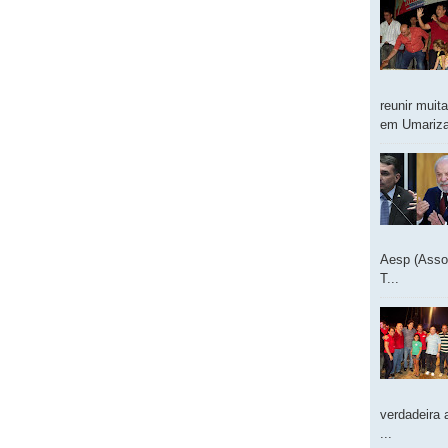
reunir muit
em Umarizal
Aesp (Asso
T...
verdadeira 
...