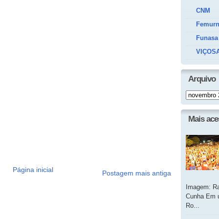
CNM
Femur
Funasa
VIÇOSA
Arquivo
Mais ac
Página inicial
Postagem mais antiga
Imagem: Ra
Cunha Em u
Ro...