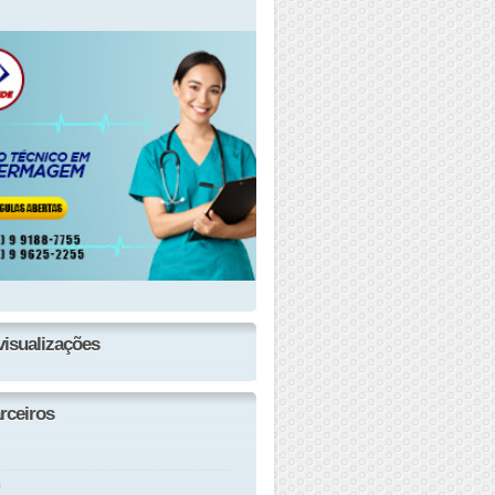
visualizações
rceiros
n