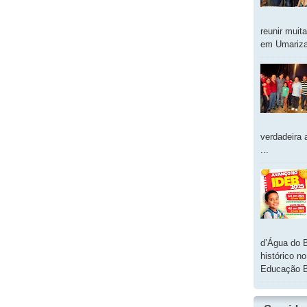
reunir muit
em Umarizal
verdadeira 
...
d’Água do 
histórico n
Educação B