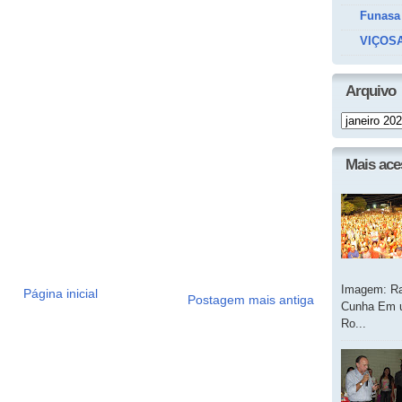
Funasa
VIÇOSA
Arquivo
Mais ac
Imagem: Ra
Página inicial
Postagem mais antiga
Cunha Em u
Ro...