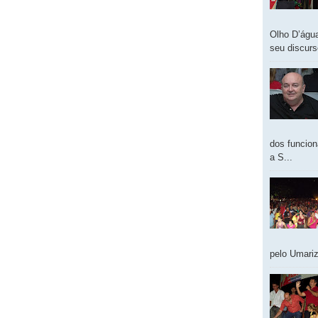
Olho D’água
seu discur
dos funcion
a S...
pelo Umariz