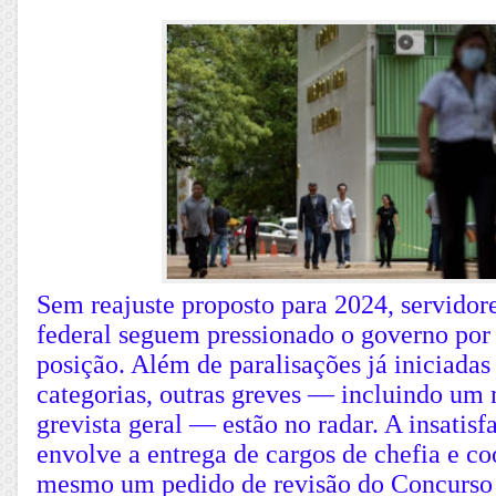
Sem reajuste proposto para 2024, servidor
federal seguem pressionado o governo po
posição. Além de paralisações já iniciada
categorias, outras greves — incluindo u
grevista geral — estão no radar. A insati
envolve a entrega de cargos de chefia e co
mesmo um pedido de revisão do Concurso