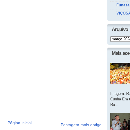
Funasa
VIÇOSA
Arquivo
Mais ac
Imagem: Ra
Cunha Em u
Ro...
Página inicial
Postagem mais antiga