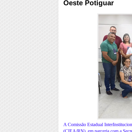
Oeste Potiguar
A Comissão Estadual InterInstituci
(CIEA/RN), em parceria com a Secre