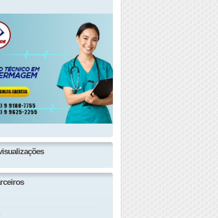
visualizações
rceiros
n