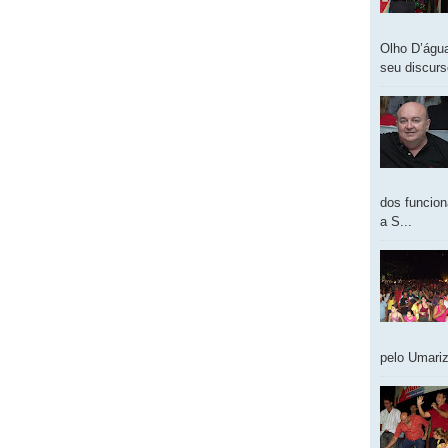
Olho D’água
seu discur
dos funcion
a S...
pelo Umariz