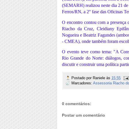
(SEMARH) realizou neste dia 21 d
Ferros/RN, a 2° fase das Oficinas Te
O encontro contou com a presença 
Riacho da Cruz, Cleidiany Epifâ
Nogueira e Beatriz Fagundes (ambo
- CMEA), onde também foram escolhi
O evento teve como tema: "A Const
Rio Grande do Norte: diálogos, com
discutir e construir uma política par
Postado por
Raniele
às
15:55
Marcadores:
Assessoria Riacho d
0 comentários:
Postar um comentário