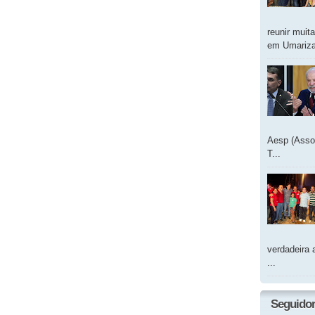
reunir muit
em Umarizal
Aesp (Asso
T...
verdadeira 
...
Seguido