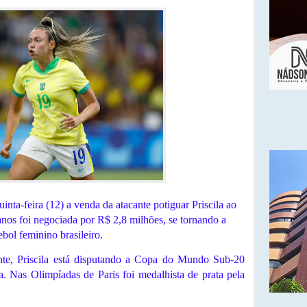
nta-feira (12) a venda da atacante potiguar Priscila ao
nos foi negociada por R$ 2,8 milhões, se tornando a
ebol feminino brasileiro.
te, Priscila está disputando a Copa do Mundo Sub-20
a. Nas Olimpíadas de Paris foi medalhista de prata pela