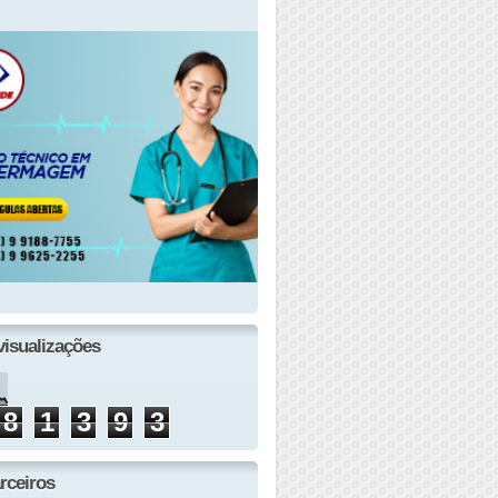
visualizações
8
1
3
9
3
rceiros