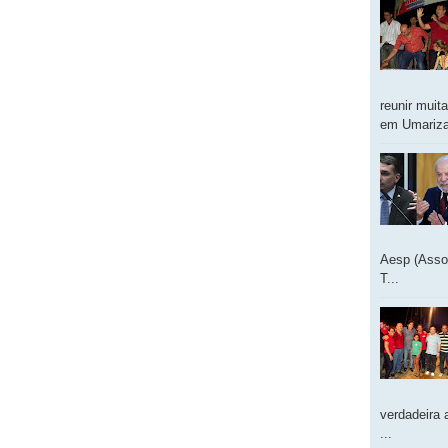
reunir muit
em Umarizal
Aesp (Asso
T...
verdadeira 
...