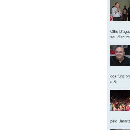
Olho D’água
seu discur
dos funcion
a S...
pelo Umariz