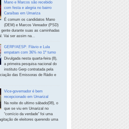
Mano e Marcos são recebido
com festa e alegria no bairro
Caraíbas em Umariza
É comum os candidatos Mano
(DEM) e Marcos Vereador (PSD)
a gente durante suas as caminhadas
. Vai ser assim na...
GERP/AESP: Flávio e Lula
empatam com 36% no 1º turno
Divulgada nesta quarta-feira (8),
a primeira pesquisa nacional do
instituto Gerp contratada pela
ciação das Emissoras de Rádio e
Vice-governador é bem
recepcionado em Umarizal
Na noite do ultimo sábado(08), o
que se viu em Umarizal no
“comício da verdade” foi uma
agitação de eleitores querendo uma