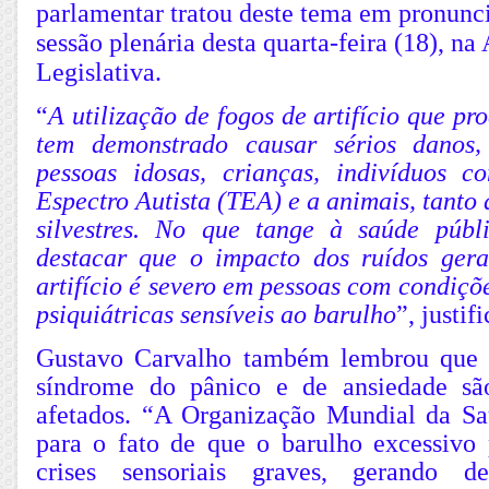
parlamentar tratou deste tema em pronunc
sessão plenária desta quarta-feira (18), na
Legislativa.
“
A utilização de fogos de artifício que p
tem demonstrado causar sérios danos,
pessoas idosas, crianças, indivíduos 
Espectro Autista (TEA) e a animais, tanto
silvestres. No que tange à saúde públ
destacar que o impacto dos ruídos ger
artifício é severo em pessoas com condiçõ
psiquiátricas sensíveis ao barulho
”, justif
Gustavo Carvalho também lembrou que 
síndrome do pânico e de ansiedade são
afetados. “A Organização Mundial da S
para o fato de que o barulho excessivo
crises sensoriais graves, gerando des