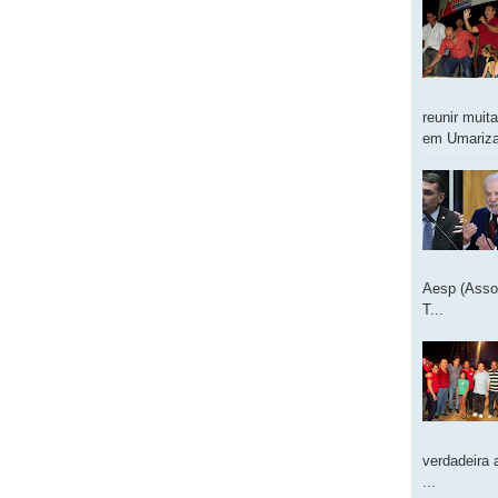
reunir muit
em Umarizal
Aesp (Asso
T...
verdadeira 
...