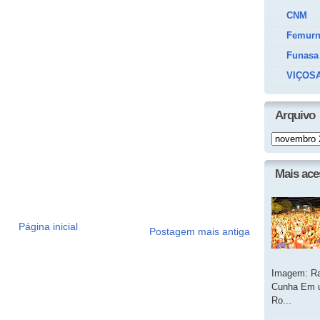
CNM
Femur
Funasa
VIÇOSA
Arquivo
Mais ac
Página inicial
Postagem mais antiga
Imagem: Ra
Cunha Em u
Ro...