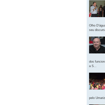
Olho D’água
seu discur
dos funcion
a S...
pelo Umariz