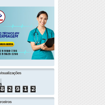
visualizações
8
2
9
1
2
rceiros