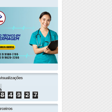
visualizações
8
4
9
2
7
rceiros