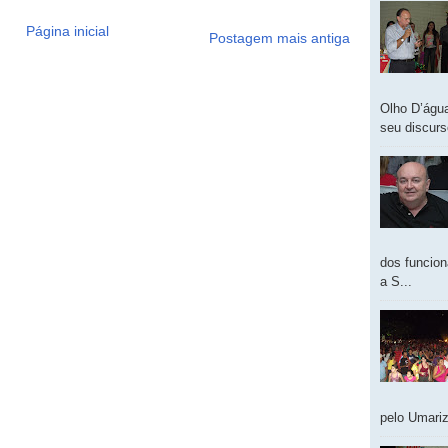
Página inicial
Postagem mais antiga
Olho D’água
seu discur
dos funcion
a S...
pelo Umariz