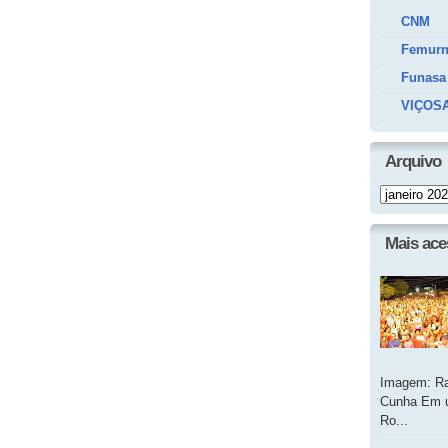
CNM
Femur
Funasa
VIÇOSA
Arquivo
Mais ac
Imagem: Ra
Cunha Em u
Ro...