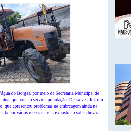
’água do Borges, por meio da Secretaria Municipal de
ina, que volta a servir à população. Dessa vês, foi
um
so, que apresentou problemas na embreagem ainda na
nado por vários meses na rua, exposto ao sol e chuva,