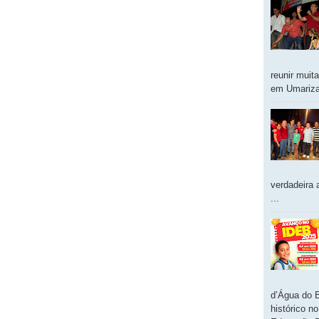
reunir muit
em Umarizal
verdadeira 
...
d’Água do 
histórico n