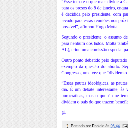
“Esse tema é o que mais divide a C
para os presos do 8 de janeiro, enqu
é decidida pelo presidente, com pa
levado para essas reuniões nos próx
possível”, afirmou Hugo Motta.
Segundo o presidente, o assunto de
para nenhum dos lados. Motta també
AL), criou uma comissão especial pa
Outro ponto debatido pelo deputado d
exemplo da questão do aborto. Se
Congresso, uma vez que “dividem o 
“Essas pautas ideológicas, as pauta
dia. É um debate interessante, às
burocráticas, mas o que é que tem
dividem o país do que trazem benefíc
g1
Postado por
Raniele
às
03:44