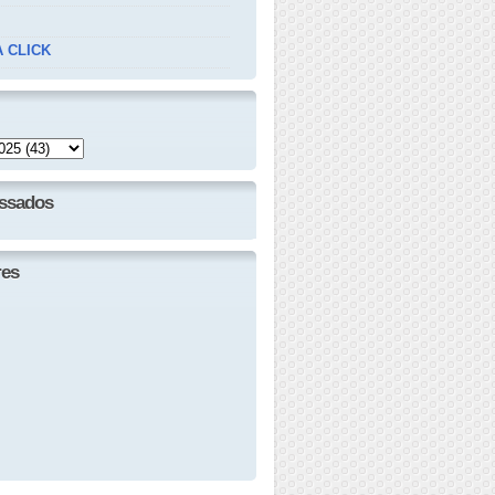
 CLICK
essados
res