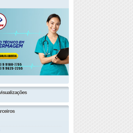
visualizações
rceiros
n