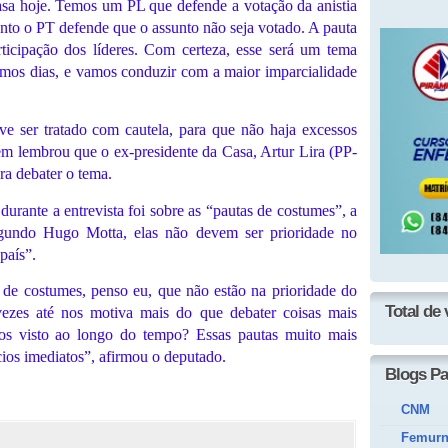
asa hoje. Temos um PL que defende a votação da anistia
anto o PT defende que o assunto não seja votado. A pauta
rticipação dos líderes. Com certeza, esse será um tema
imos dias, e vamos conduzir com a maior imparcialidade
ve ser tratado com cautela, para que não haja excessos
m lembrou que o ex-presidente da Casa, Artur Lira (PP-
ra debater o tema.
urante a entrevista foi sobre as “pautas de costumes”, a
gundo Hugo Motta, elas não devem ser prioridade no
país”.
s de costumes, penso eu, que não estão na prioridade do
Total de 
 vezes até nos motiva mais do que debater coisas mais
os visto ao longo do tempo? Essas pautas muito mais
ios imediatos”, afirmou o deputado.
Blogs Pa
CNM
Femur