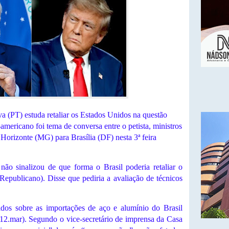
va (PT) estuda retaliar os Estados Unidos na questão
-americano foi tema de conversa entre o petista, ministros
Horizonte (MG) para Brasília (DF) nesta 3ª feira
não sinalizou de que forma o Brasil poderia retaliar o
epublicano). Disse que pediria a avaliação de técnicos
dos sobre as importações de aço e alumínio do Brasil
 (12.mar). Segundo o vice-secretário de imprensa da Casa