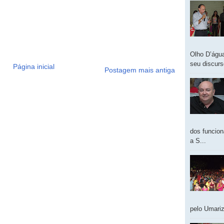
Olho D’água
seu discur
Página inicial
Postagem mais antiga
dos funcion
a S...
pelo Umariz