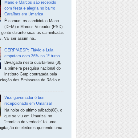
Mano e Marcos são recebido
com festa e alegria no bairro
Caraíbas em Umariza
É comum os candidatos Mano
(DEM) e Marcos Vereador (PSD)
a gente durante suas as caminhadas
. Vai ser assim na...
GERP/AESP: Flávio e Lula
empatam com 36% no 1º turno
Divulgada nesta quarta-feira (8),
a primeira pesquisa nacional do
instituto Gerp contratada pela
ciação das Emissoras de Rádio e
Vice-governador é bem
recepcionado em Umarizal
Na noite do ultimo sábado(08), o
que se viu em Umarizal no
“comício da verdade” foi uma
agitação de eleitores querendo uma