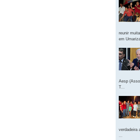
reunir muit
em Umarizal
Aesp (Asso
T...
verdadeira 
...