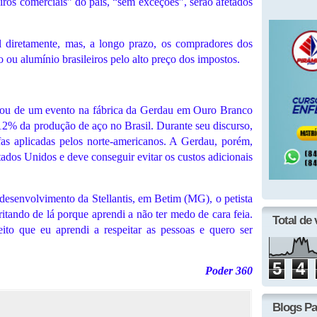
iros comerciais” do país, “sem exceções”, serão afetados
l diretamente, mas, a longo prazo, os compradores dos
 ou alumínio brasileiros pelo alto preço dos impostos.
cipou de um evento na fábrica da Gerdau em Ouro Branco
2% da produção de aço no Brasil. Durante seu discurso,
ifas aplicadas pelos norte-americanos. A Gerdau, porém,
ados Unidos e deve conseguir evitar os custos adicionais
 desenvolvimento da Stellantis, em Betim (MG), o petista
ritando de lá porque aprendi a não ter medo de cara feia.
Total de 
ito que eu aprendi a respeitar as pessoas e quero ser
5
4
Poder 360
Blogs Pa