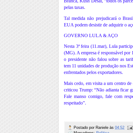
Branca, Kush Desai, “todos os parce
pelas taxas.
Tal medida não prejudicará o Brasi
EUA podem desistir de adquirir o aço
GOVERNO LULA & AÇO
Nesta 3ª feira (11.mar), Lula parti
(MG). A empresa é responsável por 1
o presidente não falou sobre as tar
tem 11 unidades de produção nos Est
enfrentados pelos exportadores.
Mais cedo, em visita a um centro de
criticou Trump: “Não adianta ficar g
Fale manso comigo, fale com respe
respeitado”.
Postado por
Raniele
às
04:52
Marcadores:
Política