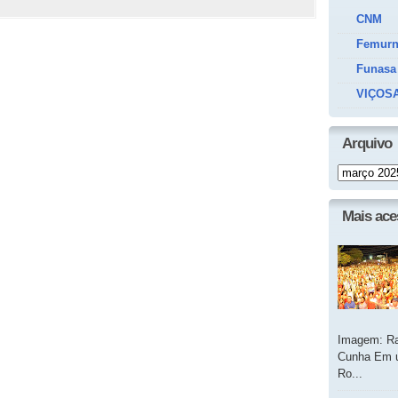
CNM
Femur
Funasa
VIÇOSA
Arquivo
Mais ac
Imagem: Ra
Cunha Em u
Ro...