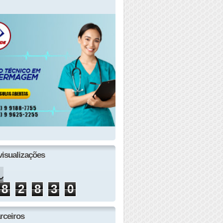
visualizações
8
2
8
3
0
rceiros