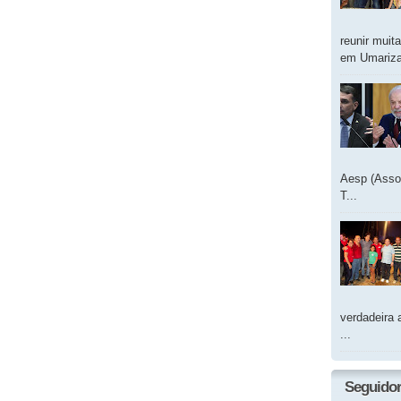
reunir muit
em Umarizal
Aesp (Asso
T...
verdadeira 
...
Seguido