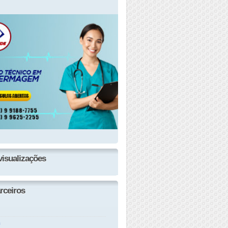
visualizações
rceiros
n