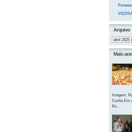
Funasa
VIÇOSA
Arquivo
Mais ac
Imagem: Ra
Cunha Em u
Ro...