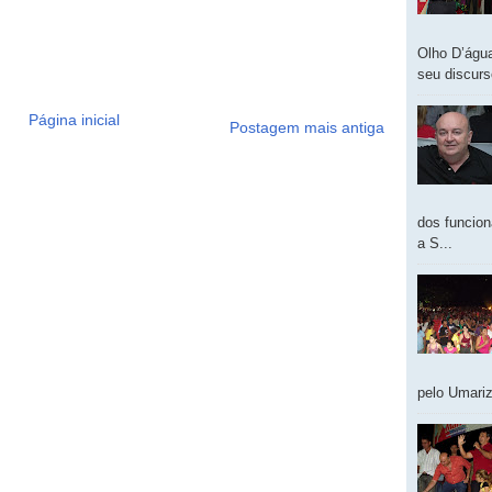
Olho D’água
seu discur
Página inicial
Postagem mais antiga
dos funcion
a S...
pelo Umariz