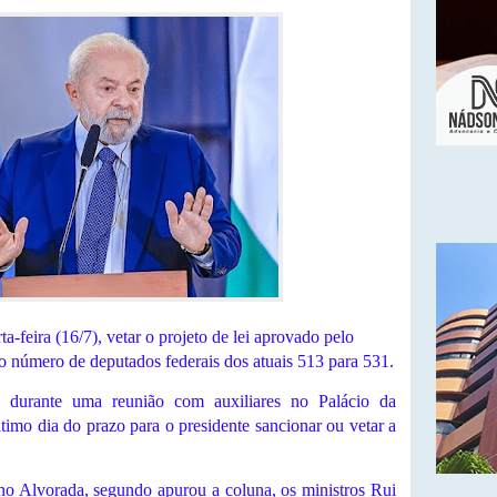
ta-feira (16/7), vetar o projeto de lei aprovado pelo
 número de deputados federais dos atuais 513 para 531.
a durante uma reunião com auxiliares no Palácio da
ltimo dia do prazo para o presidente sancionar ou vetar a
no Alvorada, segundo apurou a coluna, os ministros Rui