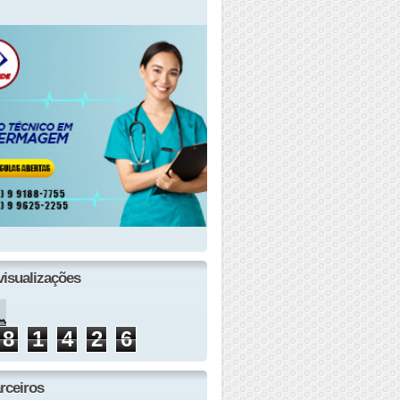
visualizações
8
1
4
2
6
rceiros