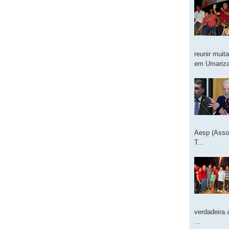
reunir muit
em Umarizal
Aesp (Asso
T...
verdadeira 
...