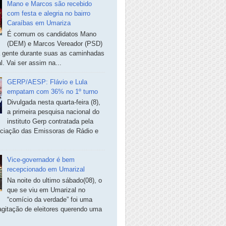
Mano e Marcos são recebido
com festa e alegria no bairro
Caraíbas em Umariza
É comum os candidatos Mano
(DEM) e Marcos Vereador (PSD)
a gente durante suas as caminhadas
. Vai ser assim na...
GERP/AESP: Flávio e Lula
empatam com 36% no 1º turno
Divulgada nesta quarta-feira (8),
a primeira pesquisa nacional do
instituto Gerp contratada pela
ciação das Emissoras de Rádio e
Vice-governador é bem
recepcionado em Umarizal
Na noite do ultimo sábado(08), o
que se viu em Umarizal no
“comício da verdade” foi uma
agitação de eleitores querendo uma