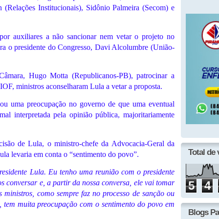
 (Relações Institucionais), Sidônio Palmeira (Secom) e
 por auxiliares a não sancionar nem vetar o projeto no
 para o presidente do Congresso, Davi Alcolumbre (União-
 Câmara, Hugo Motta (Republicanos-PB), patrocinar a
IOF, ministros aconselharam Lula a vetar a proposta.
esou uma preocupação no governo de que uma eventual
al interpretada pela opinião pública, majoritariamente
cisão de Lula, o ministro-chefe da Advocacia-Geral da
Total de 
ula levaria em conta o “sentimento do povo”.
residente Lula. Eu tenho uma reunião com o presidente
s conversar e, a partir da nossa conversa, ele vai tomar
5
4
os ministros, como sempre faz no processo de sanção ou
te, tem muita preocupação com o sentimento do povo em
Blogs Pa