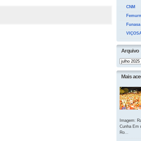
CNM
Femur
Funasa
VIÇOSA
Arquivo
Mais ac
Imagem: Ra
Cunha Em u
Ro...