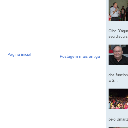
Olho D’água
seu discur
Página inicial
Postagem mais antiga
dos funcion
a S...
pelo Umariz