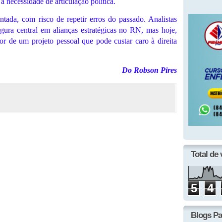
 necessidade de articulação política.
tada, com risco de repetir erros do passado. Analistas
gura central em alianças estratégicas no RN, mas hoje,
r de um projeto pessoal que pode custar caro à direita
Do Robson Pires
Total de 
5
4
Blogs Pa