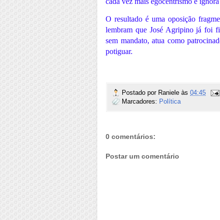
cada vez mais egocentrismo e ignora a
O resultado é uma oposição fragmen
lembram que José Agripino já foi fi
sem mandato, atua como patrocinado
potiguar.
Postado por
Raniele
às
04:45
Marcadores:
Política
0 comentários:
Postar um comentário