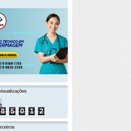
visualizações
8
5
0
1
2
rceiros