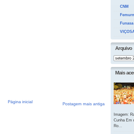
CNM
Femur
Funasa
VIÇOSA
Arquivo
Mais ac
Página inicial
Postagem mais antiga
Imagem: Ra
Cunha Em u
Ro...