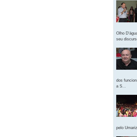
Olho D’água
seu discur
dos funcion
a S...
pelo Umariz