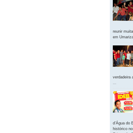
reunir muit
em Umarizal
verdadeira 
...
d’Água do 
histórico n