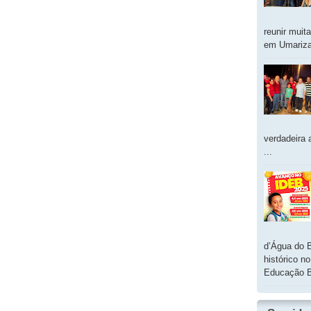
reunir muit
em Umarizal
verdadeira 
...
d’Água do 
histórico n
Educação B