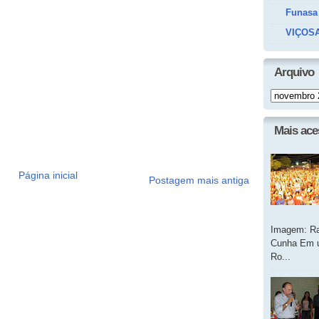
Funasa
VIÇOSA
Arquivo
Mais ac
Página inicial
Postagem mais antiga
Imagem: Ra
Cunha Em u
Ro...