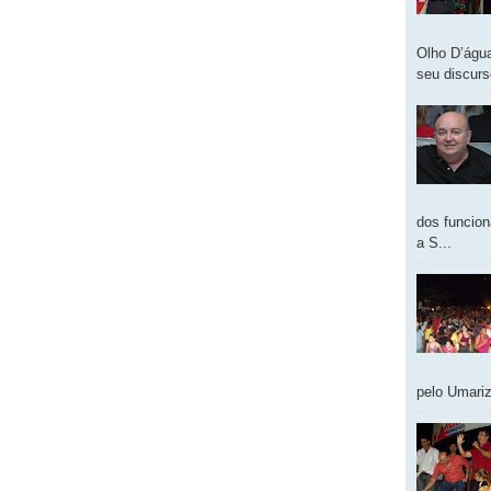
Olho D’água
seu discur
dos funcion
a S...
pelo Umariz