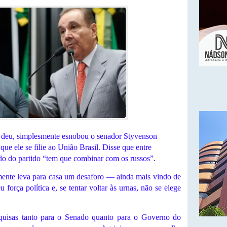
e deu, simplesmente esnobou o senador Styvenson
ue ele se filie ao União Brasil. Disse que entre
do do partido “tem que combinar com os russos”.
mente leva para casa um desaforo — ainda mais vindo de
força política e, se tentar voltar às urnas, não se elege
esquisas tanto para o Senado quanto para o Governo do