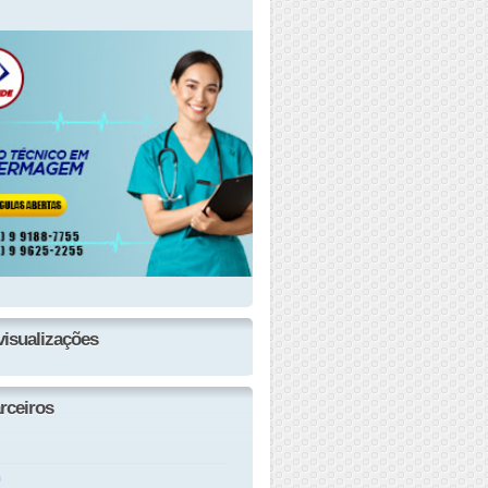
visualizações
rceiros
n