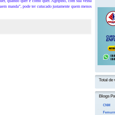
quer, quando quer e como quer. Agripino, com sua velha
r quem manda”, pode ter cutucado justamente quem menos
Total de 
Blogs Pa
CNM
Femur