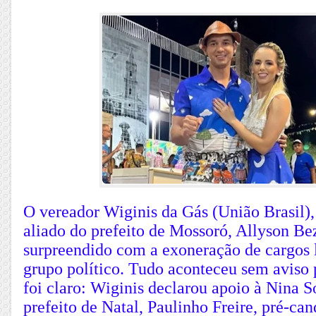
O vereador Wiginis da Gás (União Brasil)
aliado do prefeito de Mossoró, Allyson Bez
surpreendido com a exoneração de cargos 
grupo político. Tudo aconteceu sem aviso
foi claro: Wiginis declarou apoio à Nina S
prefeito de Natal, Paulinho Freire, pré-ca