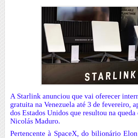
A Starlink anunciou que vai oferecer inter
gratuita na Venezuela até 3 de fevereiro, 
dos Estados Unidos que resultou na queda 
Nicolás Maduro.
Pertencente à SpaceX, do bilionário Elo