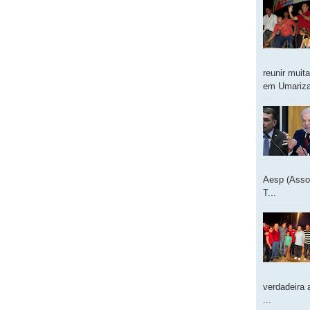
reunir muit
em Umarizal
Aesp (Asso
T...
verdadeira 
...