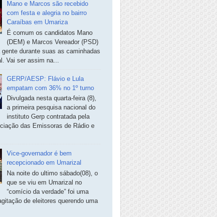
Mano e Marcos são recebido
com festa e alegria no bairro
Caraíbas em Umariza
É comum os candidatos Mano
(DEM) e Marcos Vereador (PSD)
a gente durante suas as caminhadas
. Vai ser assim na...
GERP/AESP: Flávio e Lula
empatam com 36% no 1º turno
Divulgada nesta quarta-feira (8),
a primeira pesquisa nacional do
instituto Gerp contratada pela
ciação das Emissoras de Rádio e
Vice-governador é bem
recepcionado em Umarizal
Na noite do ultimo sábado(08), o
que se viu em Umarizal no
“comício da verdade” foi uma
agitação de eleitores querendo uma