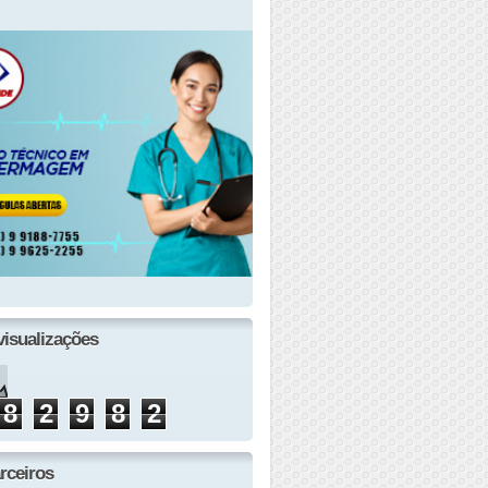
visualizações
8
2
9
8
2
rceiros