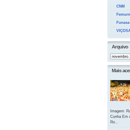
CNM
Femur
Funasa
VIÇOSA
Arquivo
Mais ac
Imagem: Ra
Cunha Em u
Ro...