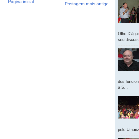
Página inicial
Postagem mais antiga
Olho D’água
seu discur
dos funcion
a S...
pelo Umariz