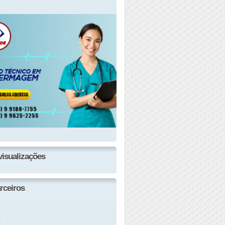
visualizações
rceiros
n