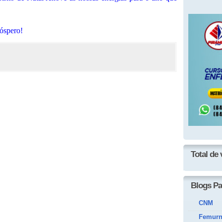
óspero!
Total de 
Blogs Pa
CNM
Femur