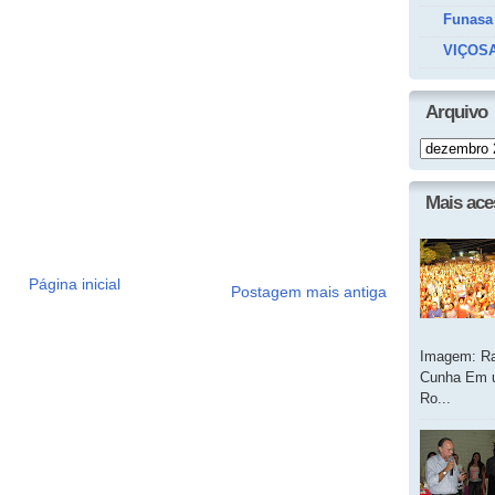
Funasa
VIÇOSA
Arquivo
Mais ac
Página inicial
Postagem mais antiga
Imagem: Ra
Cunha Em u
Ro...