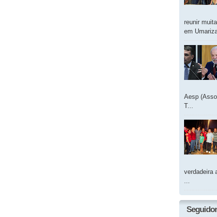
reunir muit
em Umarizal
Aesp (Asso
T...
verdadeira 
...
Seguido