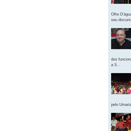
Olho D’água
seu discur
dos funcion
a S...
pelo Umariz